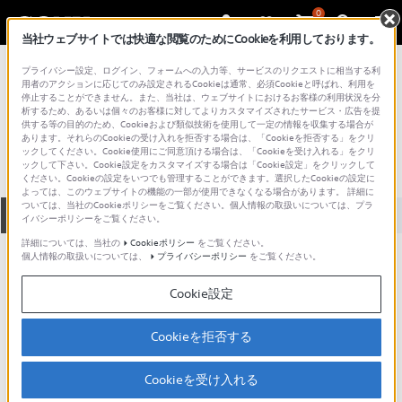
0
当社ウェブサイトでは快適な閲覧のためにCookieを利用しております。
総合サポート・お問い合わせ
プライバシー設定、ログイン、フォームへの入力等、サービスのリクエストに相当する利
VGN シリーズ
用者のアクションに応じてのみ設定されるCookieは通常、必須Cookieと呼ばれ、利用を
停止することができません。また、当社は、ウェブサイトにおけるお客様の利用状況を分
VGN-B90PS_3
析するため、あるいは個々のお客様に対してよりカスタマイズされたサービス・広告を提
供する等の目的のため、Cookieおよび類似技術を使用して一定の情報を収集する場合が
あります。それらのCookieの受け入れを拒否する場合は、「Cookieを拒否する」をクリ
ックしてください。Cookie使用にご同意頂ける場合は、「Cookieを受け入れる」をクリ
ックして下さい。Cookie設定をカスタマイズする場合は「Cookie設定」をクリックして
ください。Cookieの設定をいつでも管理することができます。選択したCookieの設定に
よっては、このウェブサイトの機能の一部が使用できなくなる場合があります。 詳細に
ついては、当社のCookieポリシーをご覧ください。個人情報の取扱いについては、プラ
全て
ダウンロード
取扱説明書
Q&A
イバシーポリシーをご覧ください。
詳細については、当社の
Cookieポリシー
をご覧ください。
個人情報の取扱いについては、
プライバシーポリシー
をご覧ください。
製品に関する重要なお知らせ
お知らせ
Cookie設定
製品に関する重要なお知らせ
Cookieを拒否する
重要なお知らせ一覧
Cookieを受け入れる