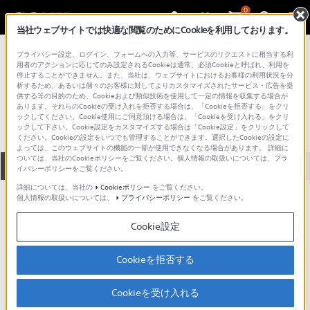
0
当社ウェブサイトでは快適な閲覧のためにCookieを利用しております。
総合サポート・お問い合わせ
プライバシー設定、ログイン、フォームへの入力等、サービスのリクエストに相当する利
VGN シリーズ
用者のアクションに応じてのみ設定されるCookieは通常、必須Cookieと呼ばれ、利用を
停止することができません。また、当社は、ウェブサイトにおけるお客様の利用状況を分
VGN-BX90S_3
析するため、あるいは個々のお客様に対してよりカスタマイズされたサービス・広告を提
供する等の目的のため、Cookieおよび類似技術を使用して一定の情報を収集する場合が
あります。それらのCookieの受け入れを拒否する場合は、「Cookieを拒否する」をクリ
ックしてください。Cookie使用にご同意頂ける場合は、「Cookieを受け入れる」をクリ
ックして下さい。Cookie設定をカスタマイズする場合は「Cookie設定」をクリックして
ください。Cookieの設定をいつでも管理することができます。選択したCookieの設定に
よっては、このウェブサイトの機能の一部が使用できなくなる場合があります。 詳細に
ついては、当社のCookieポリシーをご覧ください。個人情報の取扱いについては、プラ
全て
ダウンロード
取扱説明書
Q&A
イバシーポリシーをご覧ください。
詳細については、当社の
Cookieポリシー
をご覧ください。
個人情報の取扱いについては、
プライバシーポリシー
をご覧ください。
製品に関する重要なお知らせ
お知らせ
Cookie設定
製品に関する重要なお知らせ
Cookieを拒否する
重要なお知らせ一覧
Cookieを受け入れる