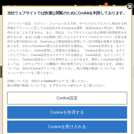
0
当社ウェブサイトでは快適な閲覧のためにCookieを利用しております。
総合サポート・お問い合わせ
プライバシー設定、ログイン、フォームへの入力等、サービスのリクエストに相当する利
VGN シリーズ
用者のアクションに応じてのみ設定されるCookieは通常、必須Cookieと呼ばれ、利用を
停止することができません。また、当社は、ウェブサイトにおけるお客様の利用状況を分
VGN-CR62B
析するため、あるいは個々のお客様に対してよりカスタマイズされたサービス・広告を提
供する等の目的のため、Cookieおよび類似技術を使用して一定の情報を収集する場合が
あります。それらのCookieの受け入れを拒否する場合は、「Cookieを拒否する」をクリ
ックしてください。Cookie使用にご同意頂ける場合は、「Cookieを受け入れる」をクリ
ックして下さい。Cookie設定をカスタマイズする場合は「Cookie設定」をクリックして
ください。Cookieの設定をいつでも管理することができます。選択したCookieの設定に
よっては、このウェブサイトの機能の一部が使用できなくなる場合があります。 詳細に
ついては、当社のCookieポリシーをご覧ください。個人情報の取扱いについては、プラ
全て
ダウンロード
取扱説明書
Q&A
イバシーポリシーをご覧ください。
詳細については、当社の
Cookieポリシー
をご覧ください。
個人情報の取扱いについては、
プライバシーポリシー
をご覧ください。
製品に関する重要なお知らせ
お知らせ
Cookie設定
製品に関する重要なお知らせ
Cookieを拒否する
重要なお知らせ一覧
Cookieを受け入れる