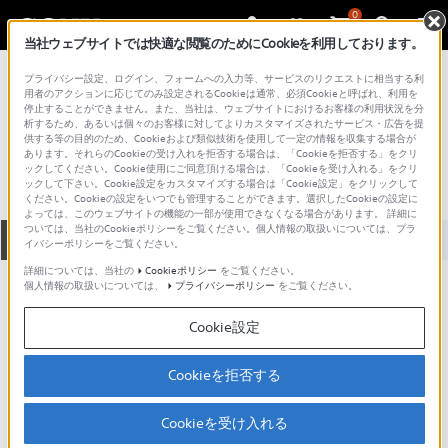
0
当社ウェブサイトでは快適な閲覧のためにCookieを利用しております。
総合サポート・お問い合わせ
プライバシー設定、ログイン、フォームへの入力等、サービスのリクエストに相当する利
VGN シリーズ
用者のアクションに応じてのみ設定されるCookieは通常、必須Cookieと呼ばれ、利用を
停止することができません。また、当社は、ウェブサイトにおけるお客様の利用状況を分
VGN-CR72B
析するため、あるいは個々のお客様に対してよりカスタマイズされたサービス・広告を提
供する等の目的のため、Cookieおよび類似技術を使用して一定の情報を収集する場合が
あります。それらのCookieの受け入れを拒否する場合は、「Cookieを拒否する」をクリ
ックしてください。Cookie使用にご同意頂ける場合は、「Cookieを受け入れる」をクリ
ックして下さい。Cookie設定をカスタマイズする場合は「Cookie設定」をクリックして
ください。Cookieの設定をいつでも管理することができます。選択したCookieの設定に
よっては、このウェブサイトの機能の一部が使用できなくなる場合があります。 詳細に
ついては、当社のCookieポリシーをご覧ください。個人情報の取扱いについては、プラ
全て
ダウンロード
取扱説明書
Q&A
イバシーポリシーをご覧ください。
詳細については、当社の
Cookieポリシー
をご覧ください。
個人情報の取扱いについては、
プライバシーポリシー
をご覧ください。
製品に関する重要なお知らせ
お知らせ
Cookie設定
製品に関する重要なお知らせ
Cookieを拒否する
重要なお知らせ一覧
Cookieを受け入れる