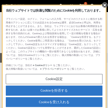
0
当社ウェブサイトでは快適な閲覧のためにCookieを利用しております。
総合サポート・お問い合わせ
プライバシー設定、ログイン、フォームへの入力等、サービスのリクエストに相当する利
VGN シリーズ
用者のアクションに応じてのみ設定されるCookieは通常、必須Cookieと呼ばれ、利用を
停止することができません。また、当社は、ウェブサイトにおけるお客様の利用状況を分
VGN-E71B
析するため、あるいは個々のお客様に対してよりカスタマイズされたサービス・広告を提
供する等の目的のため、Cookieおよび類似技術を使用して一定の情報を収集する場合が
あります。それらのCookieの受け入れを拒否する場合は、「Cookieを拒否する」をクリ
ックしてください。Cookie使用にご同意頂ける場合は、「Cookieを受け入れる」をクリ
ックして下さい。Cookie設定をカスタマイズする場合は「Cookie設定」をクリックして
ください。Cookieの設定をいつでも管理することができます。選択したCookieの設定に
よっては、このウェブサイトの機能の一部が使用できなくなる場合があります。 詳細に
ついては、当社のCookieポリシーをご覧ください。個人情報の取扱いについては、プラ
全て
ダウンロード
取扱説明書
Q&A
イバシーポリシーをご覧ください。
詳細については、当社の
Cookieポリシー
をご覧ください。
個人情報の取扱いについては、
プライバシーポリシー
をご覧ください。
製品に関する重要なお知らせ
お知らせ
Cookie設定
製品に関する重要なお知らせ
Cookieを拒否する
重要なお知らせ一覧
Cookieを受け入れる