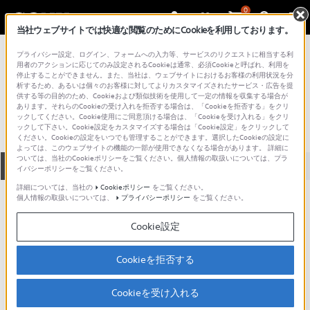
0
当社ウェブサイトでは快適な閲覧のためにCookieを利用しております。
総合サポート・お問い合わせ
プライバシー設定、ログイン、フォームへの入力等、サービスのリクエストに相当する利
VGN シリーズ
用者のアクションに応じてのみ設定されるCookieは通常、必須Cookieと呼ばれ、利用を
停止することができません。また、当社は、ウェブサイトにおけるお客様の利用状況を分
VGN-FJ90PS1
析するため、あるいは個々のお客様に対してよりカスタマイズされたサービス・広告を提
供する等の目的のため、Cookieおよび類似技術を使用して一定の情報を収集する場合が
あります。それらのCookieの受け入れを拒否する場合は、「Cookieを拒否する」をクリ
ックしてください。Cookie使用にご同意頂ける場合は、「Cookieを受け入れる」をクリ
ックして下さい。Cookie設定をカスタマイズする場合は「Cookie設定」をクリックして
ください。Cookieの設定をいつでも管理することができます。選択したCookieの設定に
よっては、このウェブサイトの機能の一部が使用できなくなる場合があります。 詳細に
ついては、当社のCookieポリシーをご覧ください。個人情報の取扱いについては、プラ
全て
ダウンロード
取扱説明書
Q&A
イバシーポリシーをご覧ください。
詳細については、当社の
Cookieポリシー
をご覧ください。
個人情報の取扱いについては、
プライバシーポリシー
をご覧ください。
製品に関する重要なお知らせ
お知らせ
Cookie設定
製品に関する重要なお知らせ
Cookieを拒否する
重要なお知らせ一覧
Cookieを受け入れる