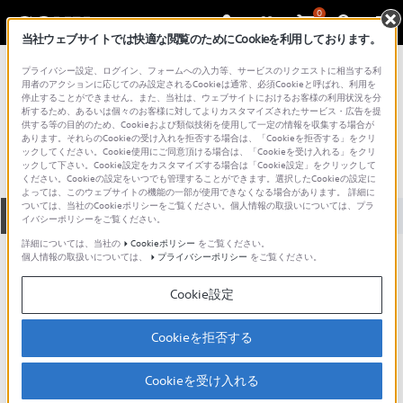
0
当社ウェブサイトでは快適な閲覧のためにCookieを利用しております。
総合サポート・お問い合わせ
プライバシー設定、ログイン、フォームへの入力等、サービスのリクエストに相当する利
VGN シリーズ
用者のアクションに応じてのみ設定されるCookieは通常、必須Cookieと呼ばれ、利用を
停止することができません。また、当社は、ウェブサイトにおけるお客様の利用状況を分
VGN-FT91PS_3
析するため、あるいは個々のお客様に対してよりカスタマイズされたサービス・広告を提
供する等の目的のため、Cookieおよび類似技術を使用して一定の情報を収集する場合が
あります。それらのCookieの受け入れを拒否する場合は、「Cookieを拒否する」をクリ
ックしてください。Cookie使用にご同意頂ける場合は、「Cookieを受け入れる」をクリ
ックして下さい。Cookie設定をカスタマイズする場合は「Cookie設定」をクリックして
ください。Cookieの設定をいつでも管理することができます。選択したCookieの設定に
よっては、このウェブサイトの機能の一部が使用できなくなる場合があります。 詳細に
ついては、当社のCookieポリシーをご覧ください。個人情報の取扱いについては、プラ
全て
ダウンロード
取扱説明書
Q&A
イバシーポリシーをご覧ください。
詳細については、当社の
Cookieポリシー
をご覧ください。
個人情報の取扱いについては、
プライバシーポリシー
をご覧ください。
製品に関する重要なお知らせ
お知らせ
Cookie設定
製品に関する重要なお知らせ
Cookieを拒否する
重要なお知らせ一覧
Cookieを受け入れる