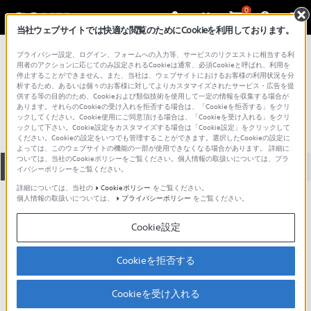
0
当社ウェブサイトでは快適な閲覧のためにCookieを利用しております。
総合サポート・お問い合わせ
プライバシー設定、ログイン、フォームへの入力等、サービスのリクエストに相当する利
VGN シリーズ
用者のアクションに応じてのみ設定されるCookieは通常、必須Cookieと呼ばれ、利用を
停止することができません。また、当社は、ウェブサイトにおけるお客様の利用状況を分
VGN-FZ62B
析するため、あるいは個々のお客様に対してよりカスタマイズされたサービス・広告を提
供する等の目的のため、Cookieおよび類似技術を使用して一定の情報を収集する場合が
あります。それらのCookieの受け入れを拒否する場合は、「Cookieを拒否する」をクリ
ックしてください。Cookie使用にご同意頂ける場合は、「Cookieを受け入れる」をクリ
ックして下さい。Cookie設定をカスタマイズする場合は「Cookie設定」をクリックして
ください。Cookieの設定をいつでも管理することができます。選択したCookieの設定に
よっては、このウェブサイトの機能の一部が使用できなくなる場合があります。 詳細に
ついては、当社のCookieポリシーをご覧ください。個人情報の取扱いについては、プラ
全て
ダウンロード
取扱説明書
Q&A
イバシーポリシーをご覧ください。
詳細については、当社の
Cookieポリシー
をご覧ください。
個人情報の取扱いについては、
プライバシーポリシー
をご覧ください。
製品に関する重要なお知らせ
お知らせ
Cookie設定
製品に関する重要なお知らせ
Cookieを拒否する
重要なお知らせ一覧
Cookieを受け入れる