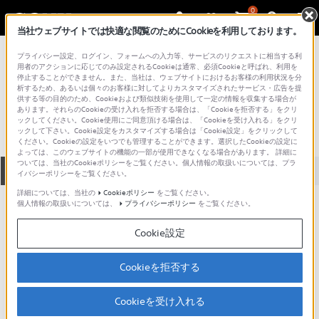
0
当社ウェブサイトでは快適な閲覧のためにCookieを利用しております。
総合サポート・お問い合わせ
プライバシー設定、ログイン、フォームへの入力等、サービスのリクエストに相当する利
VGN シリーズ
用者のアクションに応じてのみ設定されるCookieは通常、必須Cookieと呼ばれ、利用を
停止することができません。また、当社は、ウェブサイトにおけるお客様の利用状況を分
VGN-NR50B
析するため、あるいは個々のお客様に対してよりカスタマイズされたサービス・広告を提
供する等の目的のため、Cookieおよび類似技術を使用して一定の情報を収集する場合が
あります。それらのCookieの受け入れを拒否する場合は、「Cookieを拒否する」をクリ
ックしてください。Cookie使用にご同意頂ける場合は、「Cookieを受け入れる」をクリ
ックして下さい。Cookie設定をカスタマイズする場合は「Cookie設定」をクリックして
ください。Cookieの設定をいつでも管理することができます。選択したCookieの設定に
よっては、このウェブサイトの機能の一部が使用できなくなる場合があります。 詳細に
ついては、当社のCookieポリシーをご覧ください。個人情報の取扱いについては、プラ
全て
ダウンロード
取扱説明書
Q&A
イバシーポリシーをご覧ください。
詳細については、当社の
Cookieポリシー
をご覧ください。
個人情報の取扱いについては、
プライバシーポリシー
をご覧ください。
製品に関する重要なお知らせ
お知らせ
Cookie設定
製品に関する重要なお知らせ
Cookieを拒否する
重要なお知らせ一覧
Cookieを受け入れる