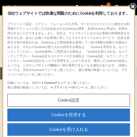
0
当社ウェブサイトでは快適な閲覧のためにCookieを利用しております。
総合サポート・お問い合わせ
プライバシー設定、ログイン、フォームへの入力等、サービスのリクエストに相当する利
VGN シリーズ
用者のアクションに応じてのみ設定されるCookieは通常、必須Cookieと呼ばれ、利用を
停止することができません。また、当社は、ウェブサイトにおけるお客様の利用状況を分
VGN-S90PSY1
析するため、あるいは個々のお客様に対してよりカスタマイズされたサービス・広告を提
供する等の目的のため、Cookieおよび類似技術を使用して一定の情報を収集する場合が
あります。それらのCookieの受け入れを拒否する場合は、「Cookieを拒否する」をクリ
ックしてください。Cookie使用にご同意頂ける場合は、「Cookieを受け入れる」をクリ
ックして下さい。Cookie設定をカスタマイズする場合は「Cookie設定」をクリックして
ください。Cookieの設定をいつでも管理することができます。選択したCookieの設定に
よっては、このウェブサイトの機能の一部が使用できなくなる場合があります。 詳細に
ついては、当社のCookieポリシーをご覧ください。個人情報の取扱いについては、プラ
全て
ダウンロード
取扱説明書
Q&A
イバシーポリシーをご覧ください。
詳細については、当社の
Cookieポリシー
をご覧ください。
個人情報の取扱いについては、
プライバシーポリシー
をご覧ください。
製品に関する重要なお知らせ
お知らせ
Cookie設定
製品に関する重要なお知らせ
Cookieを拒否する
重要なお知らせ一覧
Cookieを受け入れる