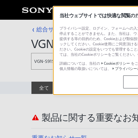
当社ウェブサイトでは快適な閲覧のため
総合サポート・お問い合わせ
プライバシー設定、ログイン、フォームへの入力
VGN シリー
停止することができません。また、当社は、ウ
提供する等の目的のため、Cookieおよび類似
VGN-S91S_1
ックしてください。Cookie使用にご同意頂ける
ださい。Cookieの設定をいつでも管理するこ
ては、当社のCookieポリシーをご覧くださ
VGN-S91S_1
詳細については、当社の
Cookieポリシー
をご
個人情報の取扱いについては、
プライバシー
全て
ダウンロード
取扱説明書
製品に関する重要なお
重要なお知らせ一覧