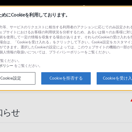
My Sonyに
サインイン
サインインす
にCookieを利用しております。
等、サービスのリクエストに相当する利用者のアクションに応じてのみ設定されるCoo
ズ
ェブサイトにおけるお客様の利用状況を分析するため、あるいは個々のお客様に対
技術を使用して一定の情報を収集する場合があります。それらのCookieの受け入れを拒
場合は、「Cookieを受け入れる」をクリックして下さい。Cookie設定をカスタマイ
とができます。選択したCookieの設定によっては、このウェブサイトの機能の一部
い。個人情報の取扱いについては、プライバシーポリシーをご覧ください。
検
覧ください。
ポリシー
をご覧ください。
Cookie設定
Cookieを拒否する
Cookieを受け
Q&A
知らせ