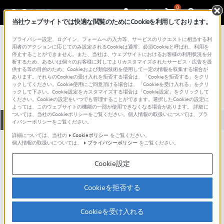
0
当社ウェブサイトでは快適な閲覧のためにCookieを利用しております。
総合サポート・お問い合わせ
プライバシー設定、ログイン、フォームへの入力等、サービスのリクエストに相当する利
VGN シリーズ
用者のアクションに応じてのみ設定されるCookieは通常、必須Cookieと呼ばれ、利用を
停止することができません。また、当社は、ウェブサイトにおけるお客様の利用状況を分
VGN-TX50B
析するため、あるいは個々のお客様に対してよりカスタマイズされたサービス・広告を提
供する等の目的のため、Cookieおよび類似技術を使用して一定の情報を収集する場合が
あります。それらのCookieの受け入れを拒否する場合は、「Cookieを拒否する」をクリ
ックしてください。Cookie使用にご同意頂ける場合は、「Cookieを受け入れる」をクリ
ックして下さい。Cookie設定をカスタマイズする場合は「Cookie設定」をクリックして
ください。Cookieの設定をいつでも管理することができます。選択したCookieの設定に
よっては、このウェブサイトの機能の一部が使用できなくなる場合があります。 詳細に
ついては、当社のCookieポリシーをご覧ください。個人情報の取扱いについては、プラ
全て
ダウンロード
取扱説明書
Q&A
イバシーポリシーをご覧ください。
詳細については、当社の
Cookieポリシー
をご覧ください。
個人情報の取扱いについては、
プライバシーポリシー
をご覧ください。
製品に関する重要なお知らせ
お知らせ
Cookie設定
製品に関する重要なお知らせ
Cookieを拒否する
重要なお知らせ一覧
Cookieを受け入れる