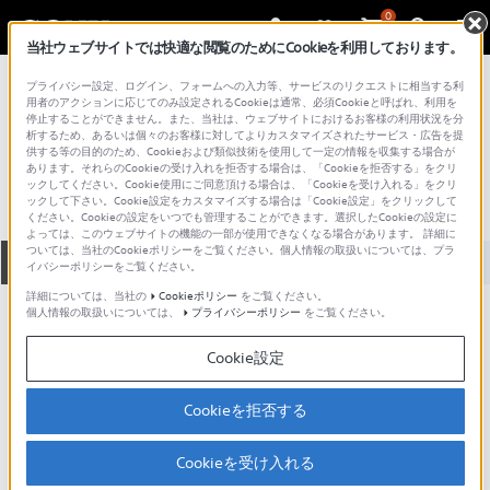
0
当社ウェブサイトでは快適な閲覧のためにCookieを利用しております。
総合サポート・お問い合わせ
プライバシー設定、ログイン、フォームへの入力等、サービスのリクエストに相当する利
VGN シリーズ
用者のアクションに応じてのみ設定されるCookieは通常、必須Cookieと呼ばれ、利用を
停止することができません。また、当社は、ウェブサイトにおけるお客様の利用状況を分
VGN-TX52B
析するため、あるいは個々のお客様に対してよりカスタマイズされたサービス・広告を提
供する等の目的のため、Cookieおよび類似技術を使用して一定の情報を収集する場合が
あります。それらのCookieの受け入れを拒否する場合は、「Cookieを拒否する」をクリ
ックしてください。Cookie使用にご同意頂ける場合は、「Cookieを受け入れる」をクリ
ックして下さい。Cookie設定をカスタマイズする場合は「Cookie設定」をクリックして
ください。Cookieの設定をいつでも管理することができます。選択したCookieの設定に
よっては、このウェブサイトの機能の一部が使用できなくなる場合があります。 詳細に
ついては、当社のCookieポリシーをご覧ください。個人情報の取扱いについては、プラ
全て
ダウンロード
取扱説明書
Q&A
イバシーポリシーをご覧ください。
詳細については、当社の
Cookieポリシー
をご覧ください。
個人情報の取扱いについては、
プライバシーポリシー
をご覧ください。
製品に関する重要なお知らせ
お知らせ
Cookie設定
製品に関する重要なお知らせ
Cookieを拒否する
重要なお知らせ一覧
Cookieを受け入れる