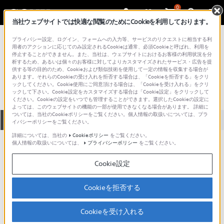
0
当社ウェブサイトでは快適な閲覧のためにCookieを利用しております。
総合サポート・お問い合わせ
プライバシー設定、ログイン、フォームへの入力等、サービスのリクエストに相当する利
VGN シリーズ
用者のアクションに応じてのみ設定されるCookieは通常、必須Cookieと呼ばれ、利用を
停止することができません。また、当社は、ウェブサイトにおけるお客様の利用状況を分
VGN-TX91PSQ1C
析するため、あるいは個々のお客様に対してよりカスタマイズされたサービス・広告を提
供する等の目的のため、Cookieおよび類似技術を使用して一定の情報を収集する場合が
あります。それらのCookieの受け入れを拒否する場合は、「Cookieを拒否する」をクリ
ックしてください。Cookie使用にご同意頂ける場合は、「Cookieを受け入れる」をクリ
ックして下さい。Cookie設定をカスタマイズする場合は「Cookie設定」をクリックして
ください。Cookieの設定をいつでも管理することができます。選択したCookieの設定に
よっては、このウェブサイトの機能の一部が使用できなくなる場合があります。 詳細に
ついては、当社のCookieポリシーをご覧ください。個人情報の取扱いについては、プラ
全て
ダウンロード
取扱説明書
Q&A
イバシーポリシーをご覧ください。
詳細については、当社の
Cookieポリシー
をご覧ください。
個人情報の取扱いについては、
プライバシーポリシー
をご覧ください。
製品に関する重要なお知らせ
お知らせ
Cookie設定
製品に関する重要なお知らせ
Cookieを拒否する
重要なお知らせ一覧
Cookieを受け入れる