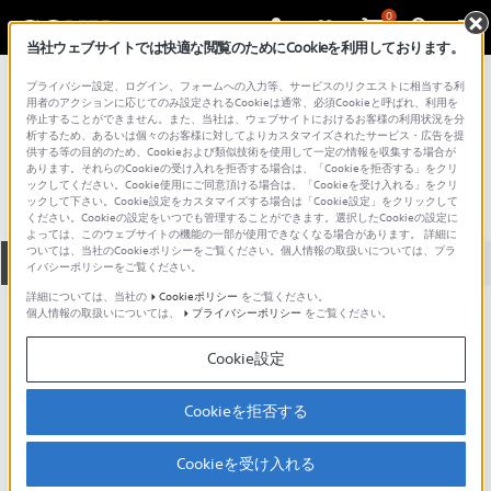
0
当社ウェブサイトでは快適な閲覧のためにCookieを利用しております。
総合サポート・お問い合わせ
プライバシー設定、ログイン、フォームへの入力等、サービスのリクエストに相当する利
VGN シリーズ
用者のアクションに応じてのみ設定されるCookieは通常、必須Cookieと呼ばれ、利用を
停止することができません。また、当社は、ウェブサイトにおけるお客様の利用状況を分
VGNSZ81PS2
析するため、あるいは個々のお客様に対してよりカスタマイズされたサービス・広告を提
供する等の目的のため、Cookieおよび類似技術を使用して一定の情報を収集する場合が
あります。それらのCookieの受け入れを拒否する場合は、「Cookieを拒否する」をクリ
ックしてください。Cookie使用にご同意頂ける場合は、「Cookieを受け入れる」をクリ
ックして下さい。Cookie設定をカスタマイズする場合は「Cookie設定」をクリックして
ください。Cookieの設定をいつでも管理することができます。選択したCookieの設定に
よっては、このウェブサイトの機能の一部が使用できなくなる場合があります。 詳細に
ついては、当社のCookieポリシーをご覧ください。個人情報の取扱いについては、プラ
全て
ダウンロード
取扱説明書
Q&A
イバシーポリシーをご覧ください。
詳細については、当社の
Cookieポリシー
をご覧ください。
個人情報の取扱いについては、
プライバシーポリシー
をご覧ください。
製品に関する重要なお知らせ
お知らせ
Cookie設定
製品に関する重要なお知らせ
Cookieを拒否する
重要なお知らせ一覧
Cookieを受け入れる