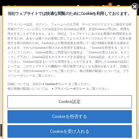
0
当社ウェブサイトでは快適な閲覧のためにCookieを利用しております。
総合サポート・お問い合わせ
プライバシー設定、ログイン、フォームへの入力等、サービスのリクエストに相当する利
VPC シリーズ
用者のアクションに応じてのみ設定されるCookieは通常、必須Cookieと呼ばれ、利用を
停止することができません。また、当社は、ウェブサイトにおけるお客様の利用状況を分
析するため、あるいは個々のお客様に対してよりカスタマイズされたサービス・広告を提
供する等の目的のため、Cookieおよび類似技術を使用して一定の情報を収集する場合が
あります。それらのCookieの受け入れを拒否する場合は、「Cookieを拒否する」をクリ
ックしてください。Cookie使用にご同意頂ける場合は、「Cookieを受け入れる」をクリ
ックして下さい。Cookie設定をカスタマイズする場合は「Cookie設定」をクリックして
ください。Cookieの設定をいつでも管理することができます。選択したCookieの設定に
よっては、このウェブサイトの機能の一部が使用できなくなる場合があります。 詳細に
ついては、当社のCookieポリシーをご覧ください。個人情報の取扱いについては、プラ
イバシーポリシーをご覧ください。
詳細については、当社の
Cookieポリシー
をご覧ください。
個人情報の取扱いについては、
プライバシーポリシー
をご覧ください。
VPCEA25FG
Cookie設定
Cookieを拒否する
全て
ダウンロード
取扱説明書
Q&A
Cookieを受け入れる