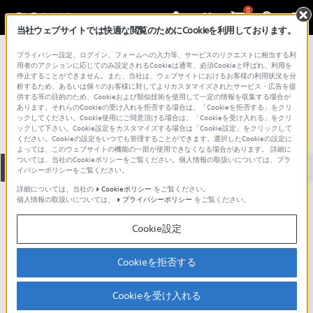
0
当社ウェブサイトでは快適な閲覧のためにCookieを利用しております。
総合サポート・お問い合わせ
プライバシー設定、ログイン、フォームへの入力等、サービスのリクエストに相当する利
VPC シリーズ
用者のアクションに応じてのみ設定されるCookieは通常、必須Cookieと呼ばれ、利用を
停止することができません。また、当社は、ウェブサイトにおけるお客様の利用状況を分
VPCEH18FJ
析するため、あるいは個々のお客様に対してよりカスタマイズされたサービス・広告を提
供する等の目的のため、Cookieおよび類似技術を使用して一定の情報を収集する場合が
あります。それらのCookieの受け入れを拒否する場合は、「Cookieを拒否する」をクリ
ックしてください。Cookie使用にご同意頂ける場合は、「Cookieを受け入れる」をクリ
ックして下さい。Cookie設定をカスタマイズする場合は「Cookie設定」をクリックして
ください。Cookieの設定をいつでも管理することができます。選択したCookieの設定に
よっては、このウェブサイトの機能の一部が使用できなくなる場合があります。 詳細に
ついては、当社のCookieポリシーをご覧ください。個人情報の取扱いについては、プラ
全て
ダウンロード
取扱説明書
Q&A
イバシーポリシーをご覧ください。
詳細については、当社の
Cookieポリシー
をご覧ください。
個人情報の取扱いについては、
プライバシーポリシー
をご覧ください。
製品に関する重要なお知らせ
お知らせ
Cookie設定
製品に関する重要なお知らせ
Cookieを拒否する
重要なお知らせ一覧
Cookieを受け入れる