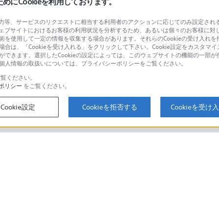
にCookieを利用しております。
等、サービスのリクエストに相当する利用者のアクションに応じてのみ設定されるCoo
ェブサイトにおけるお客様の利用状況を分析するため、あるいは個々のお客様に対
品に関するお問い合わせ
製品に関する
技術を使用して一定の情報を収集する場合があります。それらのCookieの受け入れを拒
場合は、「Cookieを受け入れる」をクリックして下さい。Cookie設定をカスタマイ
個人のお客様は
とができます。選択したCookieの設定によっては、このウェブサイトの機能の一部
い。個人情報の取扱いについては、プライバシーポリシーをご覧ください。
覧ください。
ポリシー
をご覧ください。
するご利用ガイド・お問
海外仕様製品
オーバーシーズ
Cookie設定
Cookieを拒否する
Cookieを受け
スに関してのご案内はこちら
セキュリティ・ブラウザ環境
ソニーストアでのお買い物にあたって
会社情報
採用情報
特約店のご案内