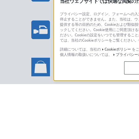
当社ウェブサイトでは快適な閲覧のため
プライバシー設定、ログイン、フォームへの入力
停止することができません。また、当社は、ウ
プロフェッショナル/業務用製
提供する等の目的のため、Cookieおよび類似
ックしてください。Cookie使用にご同意頂ける
法人のお客様はこちら
ださい。Cookieの設定をいつでも管理するこ
ては、当社のCookieポリシーをご覧くださ
詳細については、当社の
Cookieポリシー
をご
個人情報の取扱いについては、
プライバシー
ソニーストアでのお買い物に関
い合わせ
ソニーストアのご利用方法・サービ
日本