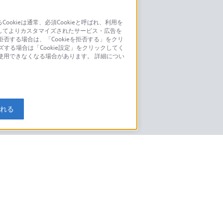
kieは通常、必須Cookieと呼ばれ、利用を
してよりカスタマイズされたサービス・広告を
お問い合わせ
否する場合は、「Cookieを拒否する」をクリ
ズする場合は「Cookie設定」をクリックしてく
こちら
が使用できなくなる場合があります。 詳細につい
モデルに関してのご案内はこちら
入れる
特定商取引法に基づく表記
ご利用ガイド
規約
ニュースリリース
環境情報
My Sony 利用規約