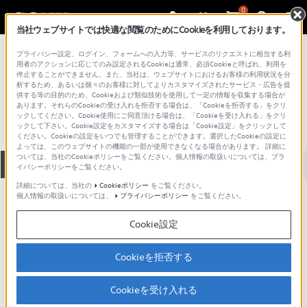
0
当社ウェブサイトでは快適な閲覧のためにCookieを利用しております。
総合サポート・お問い合わせ
プライバシー設定、ログイン、フォームへの入力等、サービスのリクエストに相当する利
VPC シリーズ
用者のアクションに応じてのみ設定されるCookieは通常、必須Cookieと呼ばれ、利用を
停止することができません。また、当社は、ウェブサイトにおけるお客様の利用状況を分
VPCL239FJ
析するため、あるいは個々のお客様に対してよりカスタマイズされたサービス・広告を提
供する等の目的のため、Cookieおよび類似技術を使用して一定の情報を収集する場合が
あります。それらのCookieの受け入れを拒否する場合は、「Cookieを拒否する」をクリ
ックしてください。Cookie使用にご同意頂ける場合は、「Cookieを受け入れる」をクリ
ックして下さい。Cookie設定をカスタマイズする場合は「Cookie設定」をクリックして
ください。Cookieの設定をいつでも管理することができます。選択したCookieの設定に
よっては、このウェブサイトの機能の一部が使用できなくなる場合があります。 詳細に
ついては、当社のCookieポリシーをご覧ください。個人情報の取扱いについては、プラ
全て
ダウンロード
取扱説明書
Q&A
イバシーポリシーをご覧ください。
詳細については、当社の
Cookieポリシー
をご覧ください。
個人情報の取扱いについては、
プライバシーポリシー
をご覧ください。
製品に関する重要なお知らせ
お知らせ
Cookie設定
製品に関する重要なお知らせ
Cookieを拒否する
重要なお知らせ一覧
Cookieを受け入れる