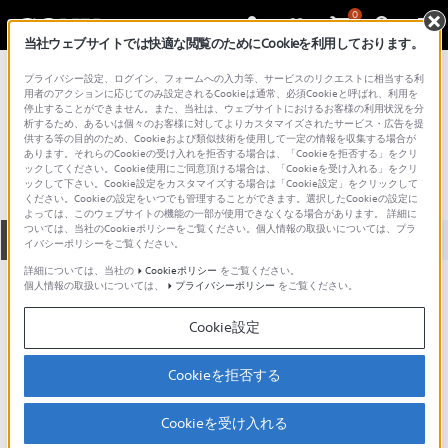
0
当社ウェブサイトでは快適な閲覧のためにCookieを利用しております。
総合サポート・お問い合わせ
プライバシー設定、ログイン、フォームへの入力等、サービスのリクエストに相当する利
VPC シリーズ
用者のアクションに応じてのみ設定されるCookieは通常、必須Cookieと呼ばれ、利用を
停止することができません。また、当社は、ウェブサイトにおけるお客様の利用状況を分
VPCY119FJ
析するため、あるいは個々のお客様に対してよりカスタマイズされたサービス・広告を提
供する等の目的のため、Cookieおよび類似技術を使用して一定の情報を収集する場合が
あります。それらのCookieの受け入れを拒否する場合は、「Cookieを拒否する」をクリ
ックしてください。Cookie使用にご同意頂ける場合は、「Cookieを受け入れる」をクリ
ックして下さい。Cookie設定をカスタマイズする場合は「Cookie設定」をクリックして
ください。Cookieの設定をいつでも管理することができます。選択したCookieの設定に
よっては、このウェブサイトの機能の一部が使用できなくなる場合があります。 詳細に
ついては、当社のCookieポリシーをご覧ください。個人情報の取扱いについては、プラ
全て
ダウンロード
取扱説明書
Q&A
イバシーポリシーをご覧ください。
詳細については、当社の
Cookieポリシー
をご覧ください。
個人情報の取扱いについては、
プライバシーポリシー
をご覧ください。
製品に関する重要なお知らせ
お知らせ
Cookie設定
製品に関する重要なお知らせ
Cookieを拒否する
重要なお知らせ一覧
Cookieを受け入れる