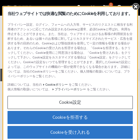
0
当社ウェブサイトでは快適な閲覧のためにCookieを利用しております。
総合サポート・お問い合わせ
プライバシー設定、ログイン、フォームへの入力等、サービスのリクエストに相当する利
VPC シリーズ
用者のアクションに応じてのみ設定されるCookieは通常、必須Cookieと呼ばれ、利用を
停止することができません。また、当社は、ウェブサイトにおけるお客様の利用状況を分
VPCZ21AJB
析するため、あるいは個々のお客様に対してよりカスタマイズされたサービス・広告を提
供する等の目的のため、Cookieおよび類似技術を使用して一定の情報を収集する場合が
あります。それらのCookieの受け入れを拒否する場合は、「Cookieを拒否する」をクリ
ックしてください。Cookie使用にご同意頂ける場合は、「Cookieを受け入れる」をクリ
ックして下さい。Cookie設定をカスタマイズする場合は「Cookie設定」をクリックして
ください。Cookieの設定をいつでも管理することができます。選択したCookieの設定に
よっては、このウェブサイトの機能の一部が使用できなくなる場合があります。 詳細に
ついては、当社のCookieポリシーをご覧ください。個人情報の取扱いについては、プラ
全て
ダウンロード
取扱説明書
Q&A
イバシーポリシーをご覧ください。
詳細については、当社の
Cookieポリシー
をご覧ください。
個人情報の取扱いについては、
プライバシーポリシー
をご覧ください。
製品に関する重要なお知らせ
お知らせ
Cookie設定
製品に関する重要なお知らせ
Cookieを拒否する
重要なお知らせ一覧
Cookieを受け入れる