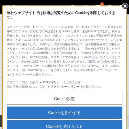
0
当社ウェブサイトでは快適な閲覧のためにCookieを利用しておりま
す。
総合サポート・お問い合わせ
Aマウントレンズ
プライバシー設定、ログイン、フォームへの入力等、サービスのリクエストに相当する利
用者のアクションに応じてのみ設定されるCookieは通常、必須Cookieと呼ばれ、利用を
停止することができません。また、当社は、ウェブサイトにおけるお客様の利用状況を分
析するため、あるいは個々のお客様に対してよりカスタマイズされたサービス・広告を提
供する等の目的のため、Cookieおよび類似技術を使用して一定の情報を収集する場合が
あります。それらのCookieの受け入れを拒否する場合は、「Cookieを拒否する」をクリ
ックしてください。Cookie使用にご同意頂ける場合は、「Cookieを受け入れる」をクリ
ックして下さい。Cookie設定をカスタマイズする場合は「Cookie設定」をクリックして
ください。Cookieの設定をいつでも管理することができます。選択したCookieの設定に
よっては、このウェブサイトの機能の一部が使用できなくなる場合があります。 詳細に
ついては、当社のCookieポリシーをご覧ください。個人情報の取扱いについては、プラ
イバシーポリシーをご覧ください。
詳細については、当社の
Cookieポリシー
をご覧ください。
SAL55200-2
個人情報の取扱いについては、
プライバシーポリシー
をご覧ください。
Cookie設定
Cookieを拒否する
全て
ダウンロード
取扱説明書
Q&A
Cookieを受け入れる