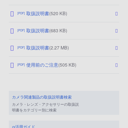
0
開
1
2
2
4
日
5
0
/
公
取扱説明書
(520 KB)
/
[PDF]
:
1
0
開
0
2
2
4
日
4
0
/
公
取扱説明書
(683 KB)
/
[PDF]
:
1
0
開
1
2
2
4
日
2
0
/
公
取扱説明書
(2.27 MB)
/
[PDF]
:
1
0
開
1
2
1
4
日
2
0
/
公
使用前のご注意
(505 KB)
/
[PDF]
:
1
0
開
1
2
0
2
日
2
0
/
/
:
0
0
2
2
9
8
4
0
カメラ関連製品の取扱説明書検索
/
/
2
0
カメラ・レンズ・アクセサリーの取扱説
3
5
7
明書をカテゴリー別に検索
0
/
/
1
0
α活用ガイド
2