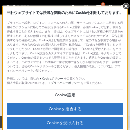
0
当社ウェブサイトでは快適な閲覧のためにCookieを利用しております。
総合サポート・お問い合わせ
プライバシー設定、ログイン、フォームへの入力等、サービスのリクエストに相当する利
Aマウントレンズ
用者のアクションに応じてのみ設定されるCookieは通常、必須Cookieと呼ばれ、利用を
停止することができません。また、当社は、ウェブサイトにおけるお客様の利用状況を分
析するため、あるいは個々のお客様に対してよりカスタマイズされたサービス・広告を提
供する等の目的のため、Cookieおよび類似技術を使用して一定の情報を収集する場合が
あります。それらのCookieの受け入れを拒否する場合は、「Cookieを拒否する」をクリ
ックしてください。Cookie使用にご同意頂ける場合は、「Cookieを受け入れる」をクリ
ックして下さい。Cookie設定をカスタマイズする場合は「Cookie設定」をクリックして
ください。Cookieの設定をいつでも管理することができます。選択したCookieの設定に
よっては、このウェブサイトの機能の一部が使用できなくなる場合があります。 詳細に
ついては、当社のCookieポリシーをご覧ください。個人情報の取扱いについては、プラ
イバシーポリシーをご覧ください。
詳細については、当社の
Cookieポリシー
をご覧ください。
個人情報の取扱いについては、
プライバシーポリシー
をご覧ください。
SAL70200G
Cookie設定
Cookieを拒否する
全て
ダウンロード
取扱説明書
Q&A
Cookieを受け入れる