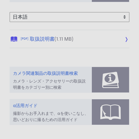
上、ご利用ください。
公
取扱説明書
(1.11 MB)
[PDF]
開
日
:
2
0
カメラ関連製品の取扱説明書検索
2
カメラ・レンズ・アクセサリーの取扱説
6
明書をカテゴリー別に検索
/
0
α活用ガイド
1
/
撮影からお手入れまで、αを使いこなし、
思いどおりに撮るための活用ガイド
1
3