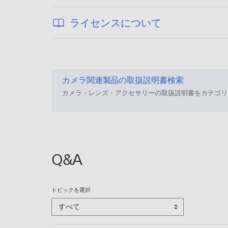
開
日
フ
公
ライセンスについて
:
ァ
開
2
イ
日
0
ル
:
2
サ
2
3
カメラ関連製品の取扱説明書検索
イ
0
/
カメラ・レンズ・アクセサリーの取扱説明書をカテゴリ
ズ
2
0
が
3
1
指
/
/
定
0
1
さ
1
8
Q&A
れ
/
て
2
い
6
トピックを選択
ま
すべて
せ
ん