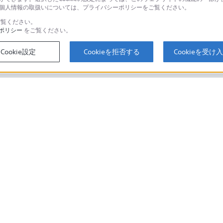
い。個人情報の取扱いについては、プライバシーポリシーをご覧ください。
覧ください。
ポリシー
をご覧ください。
するご利用ガイド・お問
海外仕様製品
オーバーシーズ
Cookie設定
Cookieを拒否する
Cookieを受け
スに関してのご案内はこちら
セキュリティ・ブラウザ環境
ソニーストアでのお買い物にあたって
会社情報
採用情報
特約店のご案内
取り組み