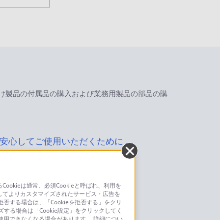
け製品の付属品の購入および業務用製品の部品の購
安心してご使用いただくために
kieは通常、必須Cookieと呼ばれ、利用を
してよりカスタマイズされたサービス・広告を
お問い合わせ
否する場合は、「Cookieを拒否する」をクリ
ズする場合は「Cookie設定」をクリックしてく
こちら
が使用できなくなる場合があります。 詳細につい