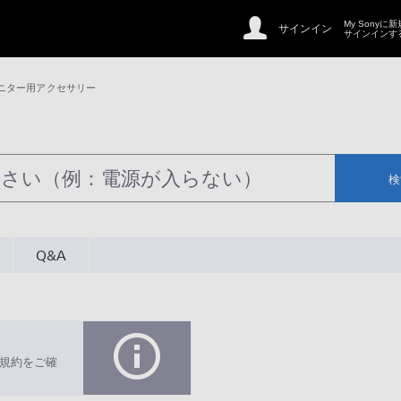
My Sonyに
サインイン
サインインす
ニター用アクセサリー
検
Q&A
規約をご確