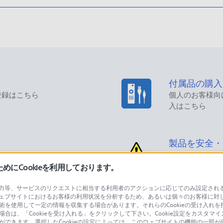
付属品の購入
登録はこちら
個人のお客様向
入はこちら
製品を安全・
にCookieを利用しております。
等、サービスのリクエストに相当する利用者のアクションに応じてのみ設定されるCoo
ェブサイトにおけるお客様の利用状況を分析するため、あるいは個々のお客様に対
品に関するお問い合わせ
製品に関する
技術を使用して一定の情報を収集する場合があります。それらのCookieの受け入れを拒
場合は、「Cookieを受け入れる」をクリックして下さい。Cookie設定をカスタマイ
個人のお客様は
とができます。選択したCookieの設定によっては、このウェブサイトの機能の一部