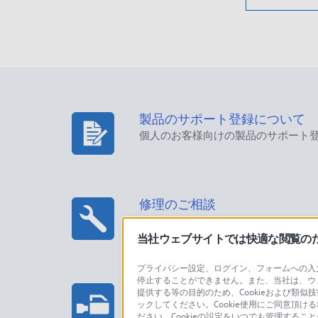
製品のサポート登録について
個人のお客様向けの製品のサポート
修理のご相談
当社ウェブサイトでは快適な閲覧のため
プライバシー設定、ログイン、フォームへの入力
停止することができません。また、当社は、ウ
プロフェッショナル/業務用製
提供する等の目的のため、Cookieおよび類似
ックしてください。Cookie使用にご同意頂ける
法人のお客様はこちら
ださい。Cookieの設定をいつでも管理するこ