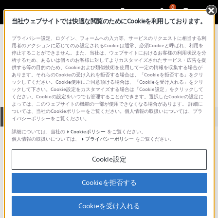
0
当社ウェブサイトでは快適な閲覧のためにCookieを利用しております。
総合サポート・お問い合わせ
プライバシー設定、ログイン、フォームへの入力等、サービスのリクエストに相当する利
HDR-GW シリーズ
用者のアクションに応じてのみ設定されるCookieは通常、必須Cookieと呼ばれ、利用を
停止することができません。また、当社は、ウェブサイトにおけるお客様の利用状況を分
HDR-GW66V
析するため、あるいは個々のお客様に対してよりカスタマイズされたサービス・広告を提
供する等の目的のため、Cookieおよび類似技術を使用して一定の情報を収集する場合が
あります。それらのCookieの受け入れを拒否する場合は、「Cookieを拒否する」をクリ
ックしてください。Cookie使用にご同意頂ける場合は、「Cookieを受け入れる」をクリ
ックして下さい。Cookie設定をカスタマイズする場合は「Cookie設定」をクリックして
ください。Cookieの設定をいつでも管理することができます。選択したCookieの設定に
よっては、このウェブサイトの機能の一部が使用できなくなる場合があります。 詳細に
ついては、当社のCookieポリシーをご覧ください。個人情報の取扱いについては、プラ
全て
ダウンロード
取扱説明書
Q&A
イバシーポリシーをご覧ください。
詳細については、当社の
Cookieポリシー
をご覧ください。
個人情報の取扱いについては、
プライバシーポリシー
をご覧ください。
製品に関する重要なお知らせ
お知らせ
Cookie設定
人気のトピック
Cookieを拒否する
Cookieを受け入れる
ハンディカムで花火を撮ろう