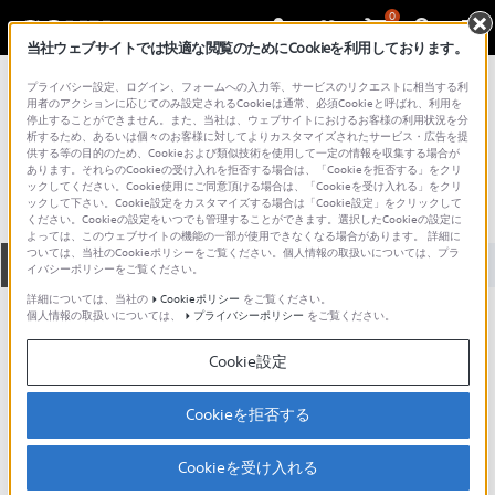
0
当社ウェブサイトでは快適な閲覧のためにCookieを利用しております。
総合サポート・お問い合わせ
プライバシー設定、ログイン、フォームへの入力等、サービスのリクエストに相当する利
HDR-PJ シリーズ
用者のアクションに応じてのみ設定されるCookieは通常、必須Cookieと呼ばれ、利用を
停止することができません。また、当社は、ウェブサイトにおけるお客様の利用状況を分
HDR-PJ590V
析するため、あるいは個々のお客様に対してよりカスタマイズされたサービス・広告を提
供する等の目的のため、Cookieおよび類似技術を使用して一定の情報を収集する場合が
あります。それらのCookieの受け入れを拒否する場合は、「Cookieを拒否する」をクリ
ックしてください。Cookie使用にご同意頂ける場合は、「Cookieを受け入れる」をクリ
ックして下さい。Cookie設定をカスタマイズする場合は「Cookie設定」をクリックして
ください。Cookieの設定をいつでも管理することができます。選択したCookieの設定に
よっては、このウェブサイトの機能の一部が使用できなくなる場合があります。 詳細に
ついては、当社のCookieポリシーをご覧ください。個人情報の取扱いについては、プラ
全て
ダウンロード
取扱説明書
Q&A
イバシーポリシーをご覧ください。
詳細については、当社の
Cookieポリシー
をご覧ください。
個人情報の取扱いについては、
プライバシーポリシー
をご覧ください。
製品に関する重要なお知らせ
お知らせ
Cookie設定
人気のトピック
Cookieを拒否する
Cookieを受け入れる
ハンディカムで花火を撮ろう