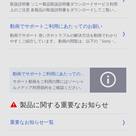
（物理フォーマット）を行うと残存データが完全に消去でき
取扱説明書 ソニー製品取扱説明書ダウンロードサービス利用
るので、この症状を解消することができます。
上のご注意 各製品の取扱説明書をダウンロードしてご覧いた
だけます。注意事項をご確認の上、ご利用ください。 本サー
ビスは、ソニー製品の取扱説明書、付属印刷物等のすべてを
動画でサポートご利用にあたってのお願い
網羅するものではありません。 取扱説明書等の内容は、製品
の仕様変更などで予告なく変更される場合があります。その
動画でサポート 使い方やトラブルの解決方法を動画でわかり
ため、本サービスにおいて提供される取扱説明書の内容は、
やすくご紹介しています。 動画の閲覧は、以下の「Sony -
お客様がご購入になられた製品や現時
Support JP」の公式チャンネルのページよりご覧いただけま
す。 ご利用の際には、ソーシャルメディア利用規約のご確認
をお願いいたします。 ソニーグループ株式会社 ソーシャル
メディア利用規約 Sony - Support JPの公式チャンネル ご利
用にあたってのお願い ソニーサポート公式チャンネルで
動画でサポートご利用にあたってのお願い
サポート動画をご利用の際にはソーシャ
ルメディア利用規約をご確認ください。
製品に関する重要なお知らせ
重要なお知らせ一覧