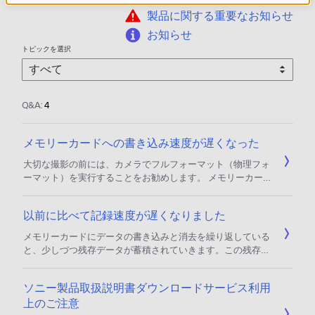
製品に関する重要なお知らせ
お知らせ
トピックを選択
Q&A:
4
メモリーカードへの書き込み速度が遅くなった
大切な撮影の前には、カメラでフルフォーマット（物理フォ
ーマット）を実行することをお勧めします。 メモリーカード
にデータの書き込みと消去を繰り返していると、少しづつ残
存データが蓄積されていきます。この残存データを消去する
以前に比べて記録速度が遅くなりました
作業がデータ書き込み時にカードの中で行われる影響で、書
き込み速度が遅くなる場合があります。連写が遅くなった
メモリーカードにデータの書き込みと消去を繰り返している
り、録画エラーが発生したという場合は、残存データが影響
と、少しづつ残存データが蓄積されていきます。この残存デ
している可能性が考えられます。 フルフォー
ータを消去する作業がデータ書き込み時にカードの中で行わ
れる影響で、書き込み速度が遅くなる場合があります。 連写
ソニー製品取扱説明書ダウンロードサービス利用
が遅くなったり録画エラーが発生したという場合は残存デー
上のご注意
タが影響している可能性が考えられます。 フルフォーマット