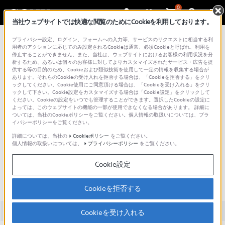
0
当社ウェブサイトでは快適な閲覧のためにCookieを利用しております。
総合サポート・お問い合わせ
プライバシー設定、ログイン、フォームへの入力等、サービスのリクエストに相当する利
Cfexpress メモリーカード
用者のアクションに応じてのみ設定されるCookieは通常、必須Cookieと呼ばれ、利用を
停止することができません。また、当社は、ウェブサイトにおけるお客様の利用状況を分
析するため、あるいは個々のお客様に対してよりカスタマイズされたサービス・広告を提
供する等の目的のため、Cookieおよび類似技術を使用して一定の情報を収集する場合が
あります。それらのCookieの受け入れを拒否する場合は、「Cookieを拒否する」をクリ
ックしてください。Cookie使用にご同意頂ける場合は、「Cookieを受け入れる」をクリ
ックして下さい。Cookie設定をカスタマイズする場合は「Cookie設定」をクリックして
ください。Cookieの設定をいつでも管理することができます。選択したCookieの設定に
よっては、このウェブサイトの機能の一部が使用できなくなる場合があります。 詳細に
ついては、当社のCookieポリシーをご覧ください。個人情報の取扱いについては、プラ
イバシーポリシーをご覧ください。
詳細については、当社の
Cookieポリシー
をご覧ください。
個人情報の取扱いについては、
プライバシーポリシー
をご覧ください。
CEB-G240T
Cookie設定
Cookieを拒否する
全て
ダウンロード
取扱説明書
Q&A
Cookieを受け入れる