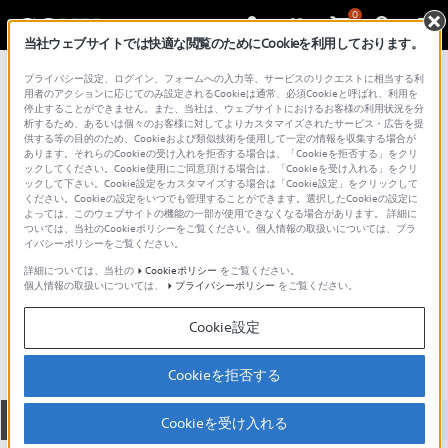
0
当社ウェブサイトでは快適な閲覧のためにCookieを利用しております。
総合サポート・お問い合わせ
プライバシー設定、ログイン、フォームへの入力等、サービスのリクエストに相当する利
メモリースティック
用者のアクションに応じてのみ設定されるCookieは通常、必須Cookieと呼ばれ、利用を
停止することができません。また、当社は、ウェブサイトにおけるお客様の利用状況を分
析するため、あるいは個々のお客様に対してよりカスタマイズされたサービス・広告を提
供する等の目的のため、Cookieおよび類似技術を使用して一定の情報を収集する場合が
あります。それらのCookieの受け入れを拒否する場合は、「Cookieを拒否する」をクリ
ックしてください。Cookie使用にご同意頂ける場合は、「Cookieを受け入れる」をクリ
ックして下さい。Cookie設定をカスタマイズする場合は「Cookie設定」をクリックして
ください。Cookieの設定をいつでも管理することができます。選択したCookieの設定に
よっては、このウェブサイトの機能の一部が使用できなくなる場合があります。 詳細に
ついては、当社のCookieポリシーをご覧ください。個人情報の取扱いについては、プラ
イバシーポリシーをご覧ください。
詳細については、当社の
Cookieポリシー
をご覧ください。
個人情報の取扱いについては、
プライバシーポリシー
をご覧ください。
MSH-M128A
Cookie設定
Cookieを拒否する
全て
ダウンロード
取扱説明書
Q&A
Cookieを受け入れる