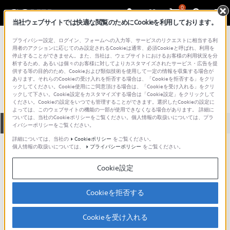
0
当社ウェブサイトでは快適な閲覧のためにCookieを利用しております。
総合サポート・お問い合わせ
プライバシー設定、ログイン、フォームへの入力等、サービスのリクエストに相当する利
メモリースティック
用者のアクションに応じてのみ設定されるCookieは通常、必須Cookieと呼ばれ、利用を
停止することができません。また、当社は、ウェブサイトにおけるお客様の利用状況を分
MSX-M1GS
析するため、あるいは個々のお客様に対してよりカスタマイズされたサービス・広告を提
供する等の目的のため、Cookieおよび類似技術を使用して一定の情報を収集する場合が
あります。それらのCookieの受け入れを拒否する場合は、「Cookieを拒否する」をクリ
ックしてください。Cookie使用にご同意頂ける場合は、「Cookieを受け入れる」をクリ
ックして下さい。Cookie設定をカスタマイズする場合は「Cookie設定」をクリックして
ください。Cookieの設定をいつでも管理することができます。選択したCookieの設定に
よっては、このウェブサイトの機能の一部が使用できなくなる場合があります。 詳細に
ついては、当社のCookieポリシーをご覧ください。個人情報の取扱いについては、プラ
全て
ダウンロード
取扱説明書
Q&A
イバシーポリシーをご覧ください。
詳細については、当社の
Cookieポリシー
をご覧ください。
個人情報の取扱いについては、
プライバシーポリシー
をご覧ください。
製品に関する重要なお知らせ
お知らせ
Cookie設定
動画でサポートご利用にあたってのお願い
Cookieを拒否する
サポート動画をご利用の際にはソーシャ
ルメディア利用規約をご確認ください。
Cookieを受け入れる