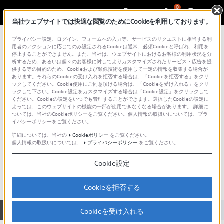
0
当社ウェブサイトでは快適な閲覧のためにCookieを利用しております。
総合サポート・お問い合わせ
プライバシー設定、ログイン、フォームへの入力等、サービスのリクエストに相当する利
メモリースティック
用者のアクションに応じてのみ設定されるCookieは通常、必須Cookieと呼ばれ、利用を
停止することができません。また、当社は、ウェブサイトにおけるお客様の利用状況を分
析するため、あるいは個々のお客様に対してよりカスタマイズされたサービス・広告を提
供する等の目的のため、Cookieおよび類似技術を使用して一定の情報を収集する場合が
あります。それらのCookieの受け入れを拒否する場合は、「Cookieを拒否する」をクリ
ックしてください。Cookie使用にご同意頂ける場合は、「Cookieを受け入れる」をクリ
ックして下さい。Cookie設定をカスタマイズする場合は「Cookie設定」をクリックして
ください。Cookieの設定をいつでも管理することができます。選択したCookieの設定に
よっては、このウェブサイトの機能の一部が使用できなくなる場合があります。 詳細に
ついては、当社のCookieポリシーをご覧ください。個人情報の取扱いについては、プラ
イバシーポリシーをご覧ください。
詳細については、当社の
Cookieポリシー
をご覧ください。
個人情報の取扱いについては、
プライバシーポリシー
をご覧ください。
MSX-M2GN
Cookie設定
Cookieを拒否する
全て
ダウンロード
取扱説明書
Q&A
Cookieを受け入れる