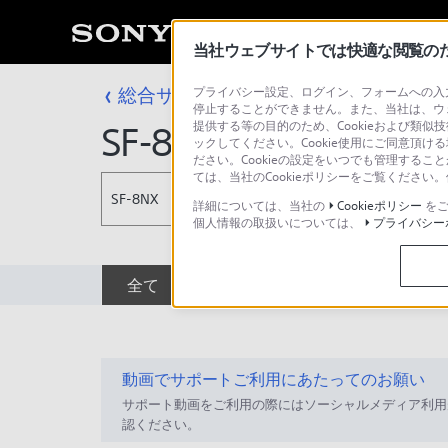
当社ウェブサイトでは快適な閲覧のため
総合サポート・お問い合わせ
プライバシー設定、ログイン、フォームへの入力
SDカード
停止することができません。また、当社は、ウ
提供する等の目的のため、Cookieおよび類似
SF-8NX
ックしてください。Cookie使用にご同意頂ける
ださい。Cookieの設定をいつでも管理するこ
ては、当社のCookieポリシーをご覧くださ
SF-8NX
詳細については、当社の
Cookieポリシー
をご
個人情報の取扱いについては、
プライバシー
全て
ダウンロード
取扱説明書
動画でサポートご利用にあたってのお願い
サポート動画をご利用の際にはソーシャルメディア利用
認ください。