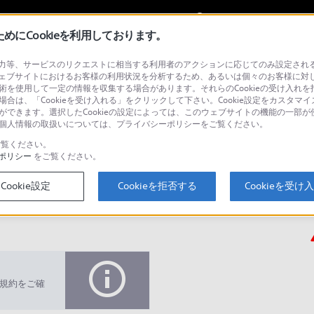
My Sonyに
サインイン
サインインす
にCookieを利用しております。
等、サービスのリクエストに相当する利用者のアクションに応じてのみ設定されるCoo
ェブサイトにおけるお客様の利用状況を分析するため、あるいは個々のお客様に対
技術を使用して一定の情報を収集する場合があります。それらのCookieの受け入れを拒
場合は、「Cookieを受け入れる」をクリックして下さい。Cookie設定をカスタマイ
とができます。選択したCookieの設定によっては、このウェブサイトの機能の一部
い。個人情報の取扱いについては、プライバシーポリシーをご覧ください。
検
覧ください。
ポリシー
をご覧ください。
Cookie設定
Cookieを拒否する
Cookieを受け
Q&A
規約をご確