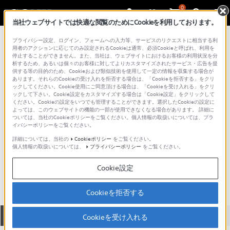
0
当社ウェブサイトでは快適な閲覧のためにCookieを利用しております。
総合サポート・お問い合わせ
プライバシー設定、ログイン、フォームへの入力等、サービスのリクエストに相当する利
XQD メモリカード
用者のアクションに応じてのみ設定されるCookieは通常、必須Cookieと呼ばれ、利用を
停止することができません。また、当社は、ウェブサイトにおけるお客様の利用状況を分
析するため、あるいは個々のお客様に対してよりカスタマイズされたサービス・広告を提
供する等の目的のため、Cookieおよび類似技術を使用して一定の情報を収集する場合が
あります。それらのCookieの受け入れを拒否する場合は、「Cookieを拒否する」をクリ
ックしてください。Cookie使用にご同意頂ける場合は、「Cookieを受け入れる」をクリ
ックして下さい。Cookie設定をカスタマイズする場合は「Cookie設定」をクリックして
ください。Cookieの設定をいつでも管理することができます。選択したCookieの設定に
よっては、このウェブサイトの機能の一部が使用できなくなる場合があります。 詳細に
ついては、当社のCookieポリシーをご覧ください。個人情報の取扱いについては、プラ
イバシーポリシーをご覧ください。
詳細については、当社の
Cookieポリシー
をご覧ください。
個人情報の取扱いについては、
プライバシーポリシー
をご覧ください。
QD-G32A
Cookie設定
Cookieを拒否する
全て
ダウンロード
取扱説明書
Q&A
Cookieを受け入れる