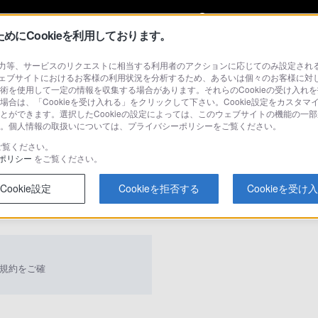
My Sonyに
サインイン
サインインす
にCookieを利用しております。
等、サービスのリクエストに相当する利用者のアクションに応じてのみ設定されるCoo
トフォンアクセサリー
ェブサイトにおけるお客様の利用状況を分析するため、あるいは個々のお客様に対
技術を使用して一定の情報を収集する場合があります。それらのCookieの受け入れを
場合は、「Cookieを受け入れる」をクリックして下さい。Cookie設定をカスタマ
ることができます。選択したCookieの設定によっては、このウェブサイトの機能の一
さい。個人情報の取扱いについては、プライバシーポリシーをご覧ください。
検
ご覧ください。
ポリシー
をご覧ください。
Cookie設定
Cookieを拒否する
Cookieを受け
Q&A
規約をご確