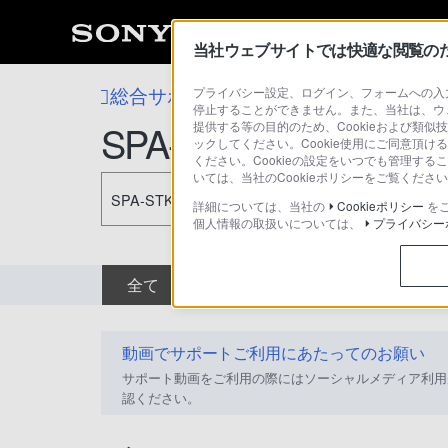
当社ウェブサイトでは快適な閲覧のため
総合サポート・お問い合わせ
プライバシー設定、ログイン、フォームへの入力
その他のスマー
停止することができません。また、当社は、ウ
SPA-STK10
提供する等の目的のため、Cookieおよび類似
ックしてください。Cookie使用にご同意頂ける
ください。Cookieの設定をいつでも管理す
いては、当社のCookieポリシーをご覧くだ
SPA-STK10
詳細については、当社の
Cookieポリシー
を
個人情報の取扱いについては、
プライバシー
全て
ダウンロード
取扱説明書
動画でサポートご利用にあたってのお願い
サポート動画をご利用の際にはソーシャルメディア利用
認ください。