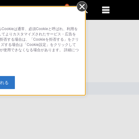
0
新規登録
るともっと便利に
kieは通常、必須Cookieと呼ばれ、利用を
してよりカスタマイズされたサービス・広告を
拒否する場合は、「Cookieを拒否する」をクリ
イズする場合は「Cookie設定」をクリックして
部が使用できなくなる場合があります。 詳細につ
索
入れる