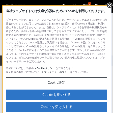
0
当社ウェブサイトでは快適な閲覧のためにCookieを利用しております。
総合サポート・お問い合わせ
プライバシー設定、ログイン、フォームへの入力等、サービスのリクエストに相当する利
電源／接続ケーブル
用者のアクションに応じてのみ設定されるCookieは通常、必須Cookieと呼ばれ、利用を
停止することができません。また、当社は、ウェブサイトにおけるお客様の利用状況を分
DK40
析するため、あるいは個々のお客様に対してよりカスタマイズされたサービス・広告を提
供する等の目的のため、Cookieおよび類似技術を使用して一定の情報を収集する場合が
あります。それらのCookieの受け入れを拒否する場合は、「Cookieを拒否する」をクリ
ックしてください。Cookie使用にご同意頂ける場合は、「Cookieを受け入れる」をクリ
ックして下さい。Cookie設定をカスタマイズする場合は「Cookie設定」をクリックして
ください。Cookieの設定をいつでも管理することができます。選択したCookieの設定に
よっては、このウェブサイトの機能の一部が使用できなくなる場合があります。 詳細に
ついては、当社のCookieポリシーをご覧ください。個人情報の取扱いについては、プラ
全て
ダウンロード
取扱説明書
Q&A
イバシーポリシーをご覧ください。
詳細については、当社の
Cookieポリシー
をご覧ください。
個人情報の取扱いについては、
プライバシーポリシー
をご覧ください。
動画でサポートご利用にあたってのお願い
Cookie設定
サポート動画をご利用の際にはソーシャ
ルメディア利用規約をご確認ください。
Cookieを拒否する
ダウンロード
Cookieを受け入れる