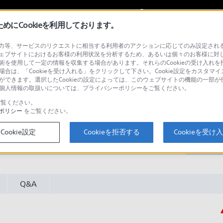
My Sonyに
サインイン
サインインす
にCookieを利用しております。
等、サービスのリクエストに相当する利用者のアクションに応じてのみ設定されるCoo
／SIMフリーモデル
ェブサイトにおけるお客様の利用状況を分析するため、あるいは個々のお客様に対
技術を使用して一定の情報を収集する場合があります。それらのCookieの受け入れを拒
場合は、「Cookieを受け入れる」をクリックして下さい。Cookie設定をカスタマイ
とができます。選択したCookieの設定によっては、このウェブサイトの機能の一部
い。個人情報の取扱いについては、プライバシーポリシーをご覧ください。
覧ください。
ポリシー
をご覧ください。
Cookie設定
Cookieを拒否する
Cookieを受け
検
Q&A