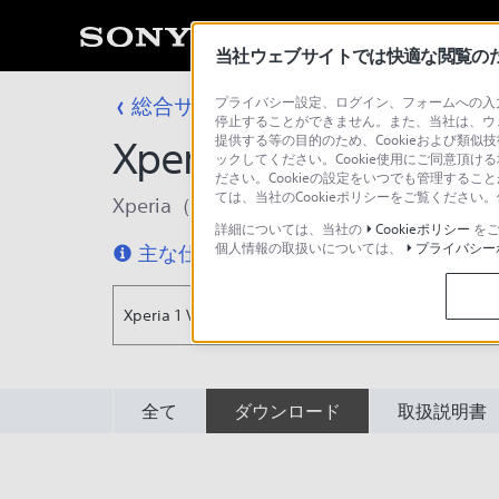
当社ウェブサイトでは快適な閲覧のため
総合サポート・お問い合わせ
プライバシー設定、ログイン、フォームへの入力
楽天モバイル
停止することができません。また、当社は、ウ
提供する等の目的のため、Cookieおよび類似
Xperia 1 VIII XQ-GE44
ックしてください。Cookie使用にご同意頂ける
ださい。Cookieの設定をいつでも管理するこ
ては、当社のCookieポリシーをご覧くださ
Xperia（TM） SIMフリースマートフォン
詳細については、当社の
Cookieポリシー
をご
個人情報の取扱いについては、
プライバシー
主な仕様
特長
Xperia 1 VIII XQ-GE44
全て
ダウンロード
取扱説明書