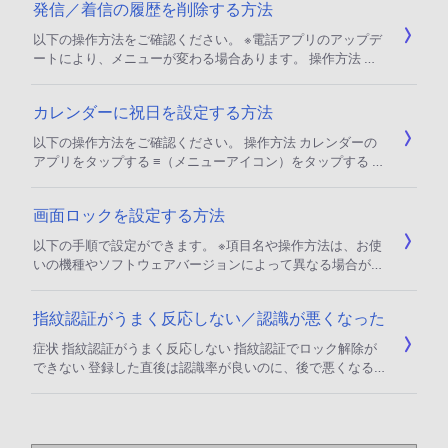
発信／着信の履歴を削除する方法
から歯車アイコンが現れたら指を離す 言語から日本語をタッ
プする 上部に使用できるキーボードが表示されたら、使いた
以下の操作方法をご確認ください。 ※電話アプリのアップデ
いキーボードのラジオボタンをタップします。（オンにす
ートにより、メニューが変わる場合あります。 操作方法 電
る） 完了をタップする 参考情報
話のアプリをタップする ホームをタップする メニューアイ
コン（横線３本）をタップする 通話履歴を削除をタップする
カレンダーに祝日を設定する方法
通話履歴が全件削除できます。 ＊個別に削除したい場合は、
削除したい履歴をロングタップすると削除の項目が表示され
以下の操作方法をご確認ください。 操作方法 カレンダーの
ます。
アプリをタップする ≡（メニューアイコン）をタップする 祝
日にチェックを入れる
画面ロックを設定する方法
以下の手順で設定ができます。 ※項目名や操作方法は、お使
いの機種やソフトウェアバージョンによって異なる場合があ
ります。 操作手順 設定をタップする セキュリティ→画面ロ
ックをタップする なし スワイプ パターン PIN パスワードか
指紋認証がうまく反応しない／認識が悪くなった
ら任意の方法をタップする
症状 指紋認証がうまく反応しない 指紋認証でロック解除が
できない 登録した直後は認識率が良いのに、後で悪くなる
指紋認証の認識率を上げたい 参考情報 急ぎロック解除など
を行いたい場合は、指紋登録の際に暗証番号やパスワードな
どのバックアップセキュリティの登録を行っていますので、
バックアップセキュリティを用いてロック解除を行ってくだ