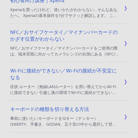
初心者向け講座｜Xperia
きます。 製品名を選択してください。 製品名を選択する す
べての動画を選択する Xperia 1 II XQ-AT42 Xperia 1 III XQ-
Xperiaを買ったけれど、使いかたがわからない…そんなあな
BC42 Xperia
たへ。 Xperiaの基本操作を1分でサクッと解説します。 この
初心者向け講座では、基本操作はもちろん、便利な使い方も
わかりやすく紹介していきます。 ぜひご覧いただき、快適な
NFC／おサイフケータイ／マイナンバーカードの
Xperiaライフをお楽しみください。 初心者向け講座は定期的
かざす位置がわからない
に更新中！ 目次 基本操作 文字入力 画面のカスタム 音のカス
タム 便利な機能 基本操作 画面に指で軽く触れるタップ操作
NFC／おサイフケータイ／マイナンバーカードをご使用の際
が基
は、端末背面に向かってカメラレンズの右側にある［NFC/
おサイフケータイかざし位置］をリーダー/ライターや対向
機にかざしてください。 詳細な取り扱いについては、取扱説
Wi-Fiに接続ができない／Wi-Fiの接続が不安定に
明書やヘルプガイドを参照ください。 Xperia取扱説明書 NFC
なる
／おサイフケータイ 取扱説明書やヘルプガイド内の「リーダ
ー/ライターとデータをやり取りする」または、「対向機に
症状 ルーター（無線LANルーター）を買い替えてからWi-Fi
かざす際の注意事項」の項目をご確認ください。
に接続できない 引越し後の環境でWi-Fiに接続ができない
Wi-Fiのパスワードを設定してもステータスバーにWi-Fi（扇
形）マークが表示されない Wi-Fiに接続できなくなった Wi-Fi
キーボードの種類を切り替える方法
の接続が不安定になる ※お使いの機種により、操作メニュー
の表示が異なることがあります。 操作の詳細は、取扱説明書
事前に使いたいキーボードを12キー（テンキー）、
やヘルプガイドをご確認ください。 ユーザーガイドダウンロ
QWERTY、手書き、GODAN、五十音の中から選択して登録
ード
します。 以下の操作方法をご確認ください。 操作方法 文字
入力画面でキーボード上のあa1を長押しし、押している箇所