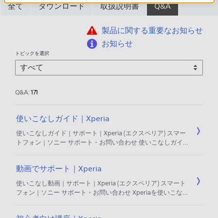
全て
ダウンロード
取扱説明書
Q&A
製品に関する重要なお知らせ
お知らせ
トピックを選択
Q&A:
171
使いこなしガイド｜Xperia
使いこなしガイド | サポート | Xperia (エクスペリア) スマー
トフォン | ソニー サポート・お問い合わせ 使いこなしガイ
ド Xperiaを楽しむための使いかたをご紹介します。 以下の
カテゴリー別のボタンをクリックし、関連する情報をご確認
動画でサポート｜Xperia
ください。 ※お使いの機種やOSのバージョンによって画面や
操作方法が異なったり、アプリや機能が対応していない場合
使いこなし動画 | サポート | Xperia (エクスペリア) スマート
があります。 また、同じXperiaのシリーズでも通信事業
フォン | ソニー サポート・お問い合わせ Xperiaを使いこな
すための情報を動画でわかりやすく解説します。 お使いの
Xperiaの製品名を選択すると、対象の動画だけに絞り込みで