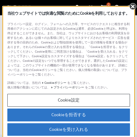
0
当社ウェブサイトでは快適な閲覧のためにCookieを利用しております。
総合サポート・お問い合わせ
プライバシー設定、ログイン、フォームへの入力等、サービスのリクエストに相当する利
楽天モバイル／SIMフリーモデル
用者のアクションに応じてのみ設定されるCookieは通常、必須Cookieと呼ばれ、利用を
停止することができません。また、当社は、ウェブサイトにおけるお客様の利用状況を分
析するため、あるいは個々のお客様に対してよりカスタマイズされたサービス・広告を提
供する等の目的のため、Cookieおよび類似技術を使用して一定の情報を収集する場合が
あります。それらのCookieの受け入れを拒否する場合は、「Cookieを拒否する」をクリ
ックしてください。Cookie使用にご同意頂ける場合は、「Cookieを受け入れる」をクリ
ックして下さい。Cookie設定をカスタマイズする場合は「Cookie設定」をクリックして
ください。Cookieの設定をいつでも管理することができます。選択したCookieの設定に
よっては、このウェブサイトの機能の一部が使用できなくなる場合があります。 詳細に
ついては、当社のCookieポリシーをご覧ください。個人情報の取扱いについては、プラ
イバシーポリシーをご覧ください。
詳細については、当社の
Cookieポリシー
をご覧ください。
個人情報の取扱いについては、
プライバシーポリシー
をご覧ください。
Xperia 1 VIII XQ-GE44
Cookie設定
主な仕様
特長
Cookieを拒否する
Cookieを受け入れる