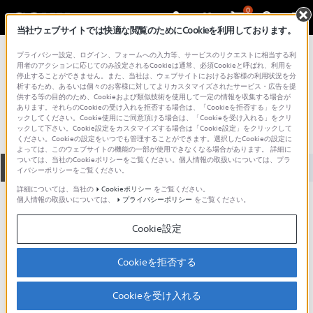
0
当社ウェブサイトでは快適な閲覧のためにCookieを利用しております。
総合サポート・お問い合わせ
プライバシー設定、ログイン、フォームへの入力等、サービスのリクエストに相当する利
タブレット
用者のアクションに応じてのみ設定されるCookieは通常、必須Cookieと呼ばれ、利用を
停止することができません。また、当社は、ウェブサイトにおけるお客様の利用状況を分
SGPT211US
析するため、あるいは個々のお客様に対してよりカスタマイズされたサービス・広告を提
供する等の目的のため、Cookieおよび類似技術を使用して一定の情報を収集する場合が
あります。それらのCookieの受け入れを拒否する場合は、「Cookieを拒否する」をクリ
ックしてください。Cookie使用にご同意頂ける場合は、「Cookieを受け入れる」をクリ
ックして下さい。Cookie設定をカスタマイズする場合は「Cookie設定」をクリックして
ください。Cookieの設定をいつでも管理することができます。選択したCookieの設定に
よっては、このウェブサイトの機能の一部が使用できなくなる場合があります。 詳細に
ついては、当社のCookieポリシーをご覧ください。個人情報の取扱いについては、プラ
全て
ダウンロード
取扱説明書
Q&A
イバシーポリシーをご覧ください。
詳細については、当社の
Cookieポリシー
をご覧ください。
個人情報の取扱いについては、
プライバシーポリシー
をご覧ください。
製品に関する重要なお知らせ
お知らせ
Cookie設定
ご意見箱 ／改善事例紹介
Cookieを拒否する
Cookieを受け入れる