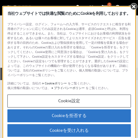
0
当社ウェブサイトでは快適な閲覧のためにCookieを利用しております。
総合サポート・お問い合わせ
プライバシー設定、ログイン、フォームへの入力等、サービスのリクエストに相当する利
その他の製品
用者のアクションに応じてのみ設定されるCookieは通常、必須Cookieと呼ばれ、利用を
停止することができません。また、当社は、ウェブサイトにおけるお客様の利用状況を分
MESH-100PA
析するため、あるいは個々のお客様に対してよりカスタマイズされたサービス・広告を提
供する等の目的のため、Cookieおよび類似技術を使用して一定の情報を収集する場合が
あります。それらのCookieの受け入れを拒否する場合は、「Cookieを拒否する」をクリ
ックしてください。Cookie使用にご同意頂ける場合は、「Cookieを受け入れる」をクリ
ックして下さい。Cookie設定をカスタマイズする場合は「Cookie設定」をクリックして
ください。Cookieの設定をいつでも管理することができます。選択したCookieの設定に
よっては、このウェブサイトの機能の一部が使用できなくなる場合があります。 詳細に
ついては、当社のCookieポリシーをご覧ください。個人情報の取扱いについては、プラ
全て
ダウンロード
取扱説明書
Q&A
イバシーポリシーをご覧ください。
詳細については、当社の
Cookieポリシー
をご覧ください。
個人情報の取扱いについては、
プライバシーポリシー
をご覧ください。
お知らせ
Cookie設定
お知らせ
Cookieを拒否する
お知らせ一覧
Cookieを受け入れる