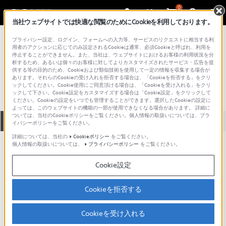
0
当社ウェブサイトでは快適な閲覧のためにCookieを利用しております。
総合サポート・お問い合わせ
プライバシー設定、ログイン、フォームへの入力等、サービスのリクエストに相当する利
用者のアクションに応じてのみ設定されるCookieは通常、必須Cookieと呼ばれ、利用を
停止することができません。また、当社は、ウェブサイトにおけるお客様の利用状況を分
ERS-210A
析するため、あるいは個々のお客様に対してよりカスタマイズされたサービス・広告を提
供する等の目的のため、Cookieおよび類似技術を使用して一定の情報を収集する場合が
あります。それらのCookieの受け入れを拒否する場合は、「Cookieを拒否する」をクリ
ックしてください。Cookie使用にご同意頂ける場合は、「Cookieを受け入れる」をクリ
ックして下さい。Cookie設定をカスタマイズする場合は「Cookie設定」をクリックして
ください。Cookieの設定をいつでも管理することができます。選択したCookieの設定に
よっては、このウェブサイトの機能の一部が使用できなくなる場合があります。 詳細に
ついては、当社のCookieポリシーをご覧ください。個人情報の取扱いについては、プラ
全て
ダウンロード
取扱説明書
Q&A
イバシーポリシーをご覧ください。
詳細については、当社の
Cookieポリシー
をご覧ください。
個人情報の取扱いについては、
プライバシーポリシー
をご覧ください。
ダウンロード
Cookie設定
現在、本ページで提供されているアップデート情報はありませ
ん。
Cookieを拒否する
Cookieを受け入れる