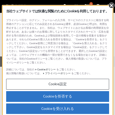
0
当社ウェブサイトでは快適な閲覧のためにCookieを利用しております。
総合サポート・お問い合わせ
プライバシー設定、ログイン、フォームへの入力等、サービスのリクエストに相当する利
用者のアクションに応じてのみ設定されるCookieは通常、必須Cookieと呼ばれ、利用を
停止することができません。また、当社は、ウェブサイトにおけるお客様の利用状況を分
SR516
析するため、あるいは個々のお客様に対してよりカスタマイズされたサービス・広告を提
供する等の目的のため、Cookieおよび類似技術を使用して一定の情報を収集する場合が
あります。それらのCookieの受け入れを拒否する場合は、「Cookieを拒否する」をクリ
ックしてください。Cookie使用にご同意頂ける場合は、「Cookieを受け入れる」をクリ
ックして下さい。Cookie設定をカスタマイズする場合は「Cookie設定」をクリックして
ください。Cookieの設定をいつでも管理することができます。選択したCookieの設定に
よっては、このウェブサイトの機能の一部が使用できなくなる場合があります。 詳細に
ついては、当社のCookieポリシーをご覧ください。個人情報の取扱いについては、プラ
全て
ダウンロード
取扱説明書
Q&A
イバシーポリシーをご覧ください。
詳細については、当社の
Cookieポリシー
をご覧ください。
個人情報の取扱いについては、
プライバシーポリシー
をご覧ください。
ダウンロード
Cookie設定
現在、本ページで提供されているアップデート情報はありませ
ん。
Cookieを拒否する
Cookieを受け入れる