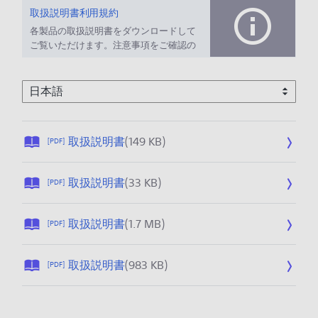
取扱説明書利用規約
各製品の取扱説明書をダウンロードして
ご覧いただけます。注意事項をご確認の
上、ご利用ください。
公
取扱説明書
(149 KB)
[PDF]
開
日
公
取扱説明書
(33 KB)
[PDF]
:
開
2
日
0
公
取扱説明書
(1.7 MB)
[PDF]
:
2
開
2
6
日
0
公
取扱説明書
(983 KB)
/
[PDF]
:
2
開
0
2
6
日
1
0
/
:
/
2