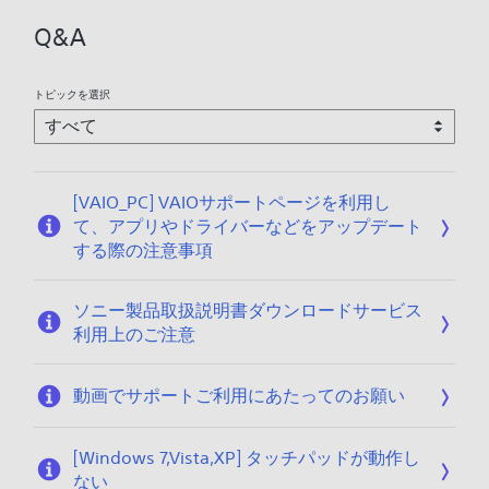
0
2
2
6
1
Q&A
0
0
/
/
2
0
2
6
1
トピックを選択
0
/
/
0
2
1
0
/
[VAIO_PC] VAIOサポートページを利用し
2
て、アプリやドライバーなどをアップデート
0
する際の注意事項
ソニー製品取扱説明書ダウンロードサービス
利用上のご注意
動画でサポートご利用にあたってのお願い
[Windows 7,Vista,XP] タッチパッドが動作し
ない