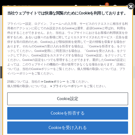
0
当社ウェブサイトでは快適な閲覧のためにCookieを利用しております。
総合サポート・お問い合わせ
プライバシー設定、ログイン、フォームへの入力等、サービスのリクエストに相当する利
ノートPC
用者のアクションに応じてのみ設定されるCookieは通常、必須Cookieと呼ばれ、利用を
停止することができません。また、当社は、ウェブサイトにおけるお客様の利用状況を分
PCG-505
析するため、あるいは個々のお客様に対してよりカスタマイズされたサービス・広告を提
供する等の目的のため、Cookieおよび類似技術を使用して一定の情報を収集する場合が
あります。それらのCookieの受け入れを拒否する場合は、「Cookieを拒否する」をクリ
ックしてください。Cookie使用にご同意頂ける場合は、「Cookieを受け入れる」をクリ
ックして下さい。Cookie設定をカスタマイズする場合は「Cookie設定」をクリックして
ください。Cookieの設定をいつでも管理することができます。選択したCookieの設定に
よっては、このウェブサイトの機能の一部が使用できなくなる場合があります。 詳細に
ついては、当社のCookieポリシーをご覧ください。個人情報の取扱いについては、プラ
全て
ダウンロード
取扱説明書
Q&A
イバシーポリシーをご覧ください。
詳細については、当社の
Cookieポリシー
をご覧ください。
個人情報の取扱いについては、
プライバシーポリシー
をご覧ください。
製品に関する重要なお知らせ
お知らせ
Cookie設定
製品に関する重要なお知らせ
Cookieを拒否する
重要なお知らせ一覧
Cookieを受け入れる