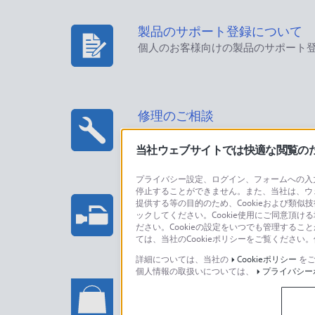
製品のサポート登録について
個人のお客様向けの製品のサポート
修理のご相談
当社ウェブサイトでは快適な閲覧のため
プライバシー設定、ログイン、フォームへの入力
停止することができません。また、当社は、ウ
プロフェッショナル/業務用製
提供する等の目的のため、Cookieおよび類似
ックしてください。Cookie使用にご同意頂ける
法人のお客様はこちら
ださい。Cookieの設定をいつでも管理するこ
ては、当社のCookieポリシーをご覧くださ
詳細については、当社の
Cookieポリシー
をご
個人情報の取扱いについては、
プライバシー
ソニーストアでのお買い物に関
い合わせ