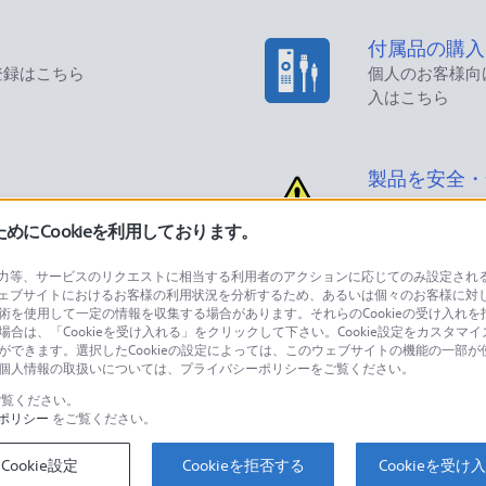
付属品の購入
登録はこちら
個人のお客様向
入はこちら
製品を安全・
にCookieを利用しております。
等、サービスのリクエストに相当する利用者のアクションに応じてのみ設定されるCoo
ェブサイトにおけるお客様の利用状況を分析するため、あるいは個々のお客様に対
品に関するお問い合わせ
製品に関する
技術を使用して一定の情報を収集する場合があります。それらのCookieの受け入れを拒
場合は、「Cookieを受け入れる」をクリックして下さい。Cookie設定をカスタマイ
個人のお客様は
とができます。選択したCookieの設定によっては、このウェブサイトの機能の一部
い。個人情報の取扱いについては、プライバシーポリシーをご覧ください。
覧ください。
ポリシー
をご覧ください。
するご利用ガイド・お問
海外仕様製品
オーバーシーズ
Cookie設定
Cookieを拒否する
Cookieを受け