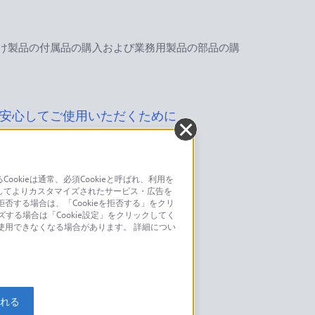
け製品の付属品の購入および業務用製品の部品の購
安心してご使用いただくために
kieは通常、必須Cookieと呼ばれ、利用を
してよりカスタマイズされたサービス・広告を
お問い合わせ
否する場合は、「Cookieを拒否する」をクリ
ズする場合は「Cookie設定」をクリックしてく
こちら
が使用できなくなる場合があります。 詳細につい
モデルに関してのご案内はこちら
入れる