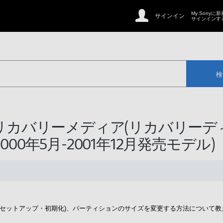
My Sonyに
サインイン
サインインす
検
,98SE] リカバリーメディア(リカバリー
0年5月-2001年12月発売モデル)
再セットアップ・初期化)、パーティションのサイズを変更する方法について