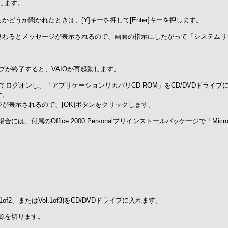
止します。
うか聞かれたときは、[Y]キーを押して[Enter]キーを押します。
終わるとメッセージが表示されるので、画面の指示にしたがって「システムリカ
アップが終了すると、VAIOが再起動します。
を入力してログオンし、「アプリケーションリカバリCD-ROM」をCD/DVDドライ
す。
が表示されるので、[OK]ボタンをクリックします。
の場合には、付属のOffice 2000 Personalプリインストールパッケージで「Micros
of2、またはVol.1of3)をCD/DVDドライブに入れます。
電源を切ります。