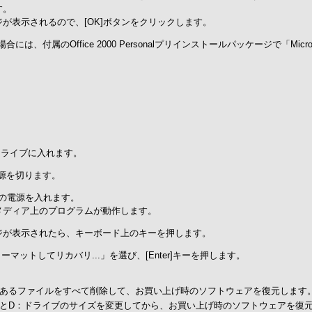
す。
が表示されるので、[OK]ボタンをクリックします。
の場合には、付属のOffice 2000 Personalプリインストールパッケージで「Micros
Dドライブに入れます。
電源を切ります。
Oの電源を入れます。
ーメディア上のプログラムが動作します。
ジが表示されたら、キーボード上のキーを押します。
マットしてリカバリ...」を選び、[Enter]キーを押します。
ブにあるファイルをすべて削除して、お買い上げ時のソフトウェアを復元します
イブとD：ドライブのサイズを変更してから、お買い上げ時のソフトウェアを復