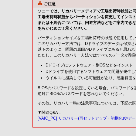
ご注意
ソニーでは、リカバリーメディアで工場出荷時状態と
工場出荷時状態からパーティションを変更してインス
または不具合については、回避方法などをご案内でき
あらかじめご了承ください。
パーティションサイズを工場出荷時の状態で使用してい
このリカバリー方法では、Dドライブのデータは保持さ
以下のように、問題の原因がDドライブにあると思われ
ただし、このリカバリー方法ではすべてのデータが削
Dドライブにソフトウェア・別OSなどをインスト
Dドライブを使用するソフトウェアで問題が発生し
ウイルスに感染している可能性があり、感染範囲
BIOSのパスワードを設定している場合、パスワード
絶対にBIOSのパスワードを忘れないでください。
その他、リカバリー時の注意事項については、下記の関
▼関連Q&A：
[VAIO_PC] リカバリー(再セットアップ・初期化)