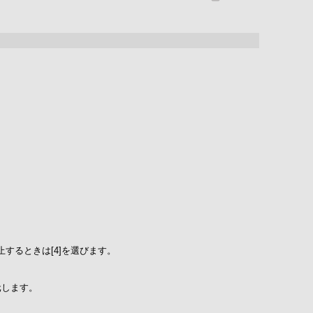
止するときは[4]を選びます。
。
元します。