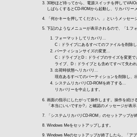
30秒ほど待ってから、電源スイッチを押してVAI
しばらくするとCD-ROMから起動し、リカバリ
「何かキーを押してください。」というメッセー
下記のようなメニューが表示されるので、「1.フォー
フォーマットしてリカバリ...
C：ドライブにあるすべてのファイルを削除
パーティションサイズの変更...
C：ドライブとD：ドライブのサイズを変更
ライブ、D：ドライブとも含めてすべて失わ
出荷時状態へリカバリ...
現在あるすべてのパーティションを削除し、
システムリカバリCD-ROMを終了する...
リカバリーを中止します。
画面の指示にしたがって操作します。操作を続けるかど
「本当にいいですか?」と確認のメッセージが表示され
「システムリカバリCD-ROM」のセットアップ
Windows Meをセットアップします。
Windows Meのセットアップが終了したら、「ア