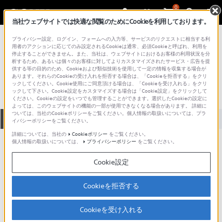
0
当社ウェブサイトでは快適な閲覧のためにCookieを利用しております。
総合サポート・お問い合わせ
プライバシー設定、ログイン、フォームへの入力等、サービスのリクエストに相当する利
ノートPC
用者のアクションに応じてのみ設定されるCookieは通常、必須Cookieと呼ばれ、利用を
停止することができません。また、当社は、ウェブサイトにおけるお客様の利用状況を分
PCG-GR3F
析するため、あるいは個々のお客様に対してよりカスタマイズされたサービス・広告を提
供する等の目的のため、Cookieおよび類似技術を使用して一定の情報を収集する場合が
あります。それらのCookieの受け入れを拒否する場合は、「Cookieを拒否する」をクリ
ックしてください。Cookie使用にご同意頂ける場合は、「Cookieを受け入れる」をクリ
ックして下さい。Cookie設定をカスタマイズする場合は「Cookie設定」をクリックして
ください。Cookieの設定をいつでも管理することができます。選択したCookieの設定に
よっては、このウェブサイトの機能の一部が使用できなくなる場合があります。 詳細に
ついては、当社のCookieポリシーをご覧ください。個人情報の取扱いについては、プラ
全て
ダウンロード
取扱説明書
Q&A
イバシーポリシーをご覧ください。
詳細については、当社の
Cookieポリシー
をご覧ください。
個人情報の取扱いについては、
プライバシーポリシー
をご覧ください。
製品に関する重要なお知らせ
お知らせ
Cookie設定
製品に関する重要なお知らせ
Cookieを拒否する
重要なお知らせ一覧
Cookieを受け入れる