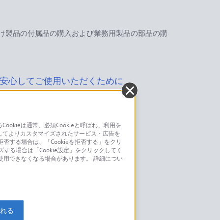
け製品の付属品の購入および業務用製品の部品の購
安心してご使用いただくために
kieは通常、必須Cookieと呼ばれ、利用を
してよりカスタマイズされたサービス・広告を
お問い合わせ
否する場合は、「Cookieを拒否する」をクリ
ズする場合は「Cookie設定」をクリックしてく
こちら
が使用できなくなる場合があります。 詳細につい
モデルに関してのご案内はこちら
入れる