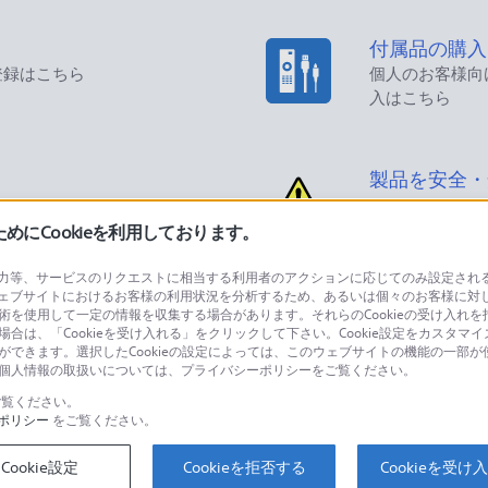
付属品の購入
登録はこちら
個人のお客様向
入はこちら
製品を安全・
にCookieを利用しております。
等、サービスのリクエストに相当する利用者のアクションに応じてのみ設定されるCoo
ェブサイトにおけるお客様の利用状況を分析するため、あるいは個々のお客様に対
品に関するお問い合わせ
製品に関する
技術を使用して一定の情報を収集する場合があります。それらのCookieの受け入れを拒
場合は、「Cookieを受け入れる」をクリックして下さい。Cookie設定をカスタマイ
個人のお客様は
とができます。選択したCookieの設定によっては、このウェブサイトの機能の一部
い。個人情報の取扱いについては、プライバシーポリシーをご覧ください。
覧ください。
ポリシー
をご覧ください。
するご利用ガイド・お問
海外仕様製品
オーバーシーズ
Cookie設定
Cookieを拒否する
Cookieを受け