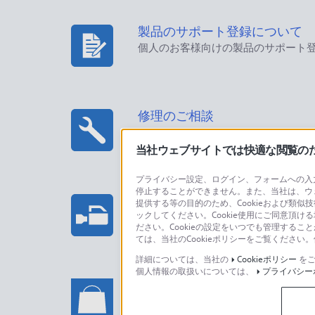
製品のサポート登録について
個人のお客様向けの製品のサポート
修理のご相談
当社ウェブサイトでは快適な閲覧のため
プライバシー設定、ログイン、フォームへの入力
停止することができません。また、当社は、ウ
プロフェッショナル/業務用製
提供する等の目的のため、Cookieおよび類似
ックしてください。Cookie使用にご同意頂ける
法人のお客様はこちら
ださい。Cookieの設定をいつでも管理するこ
ては、当社のCookieポリシーをご覧くださ
詳細については、当社の
Cookieポリシー
をご
個人情報の取扱いについては、
プライバシー
ソニーストアでのお買い物に関
い合わせ