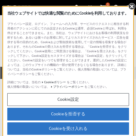
0
当社ウェブサイトでは快適な閲覧のためにCookieを利用しております。
総合サポート・お問い合わせ
プライバシー設定、ログイン、フォームへの入力等、サービスのリクエストに相当する利
PlayStation
用者のアクションに応じてのみ設定されるCookieは通常、必須Cookieと呼ばれ、利用を
停止することができません。また、当社は、ウェブサイトにおけるお客様の利用状況を分
PSP-1000 G1
析するため、あるいは個々のお客様に対してよりカスタマイズされたサービス・広告を提
供する等の目的のため、Cookieおよび類似技術を使用して一定の情報を収集する場合が
あります。それらのCookieの受け入れを拒否する場合は、「Cookieを拒否する」をクリ
ックしてください。Cookie使用にご同意頂ける場合は、「Cookieを受け入れる」をクリ
ックして下さい。Cookie設定をカスタマイズする場合は「Cookie設定」をクリックして
ください。Cookieの設定をいつでも管理することができます。選択したCookieの設定に
よっては、このウェブサイトの機能の一部が使用できなくなる場合があります。 詳細に
ついては、当社のCookieポリシーをご覧ください。個人情報の取扱いについては、プラ
全て
ダウンロード
取扱説明書
Q&A
イバシーポリシーをご覧ください。
詳細については、当社の
Cookieポリシー
をご覧ください。
個人情報の取扱いについては、
プライバシーポリシー
をご覧ください。
ダウンロード
Cookie設定
現在、本ページで提供されているアップデート情報はありませ
ん。
Cookieを拒否する
Cookieを受け入れる