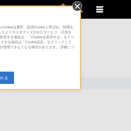
0
新規登録
るともっと便利に
kieは通常、必須Cookieと呼ばれ、利用を
してよりカスタマイズされたサービス・広告を
拒否する場合は、「Cookieを拒否する」をクリ
イズする場合は「Cookie設定」をクリックして
部が使用できなくなる場合があります。 詳細につ
索
入れる