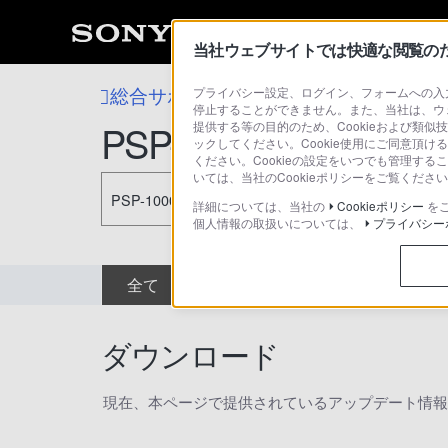
当社ウェブサイトでは快適な閲覧のため
総合サポート・お問い合わせ
プライバシー設定、ログイン、フォームへの入力
PlayStation
停止することができません。また、当社は、ウ
PSP-1000 PK
提供する等の目的のため、Cookieおよび類似
ックしてください。Cookie使用にご同意頂ける
ください。Cookieの設定をいつでも管理す
いては、当社のCookieポリシーをご覧くだ
PSP-1000 PK
詳細については、当社の
Cookieポリシー
を
個人情報の取扱いについては、
プライバシー
全て
ダウンロード
取扱説明書
ダウンロード
現在、本ページで提供されているアップデート情報