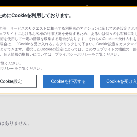
My Sonyに
サインイン
サインインす
にCookieを利用しております。
等、サービスのリクエストに相当する利用者のアクションに応じてのみ設定されるCoo
ェブサイトにおけるお客様の利用状況を分析するため、あるいは個々のお客様に対
技術を使用して一定の情報を収集する場合があります。それらのCookieの受け入れを
場合は、「Cookieを受け入れる」をクリックして下さい。Cookie設定をカスタマ
ることができます。選択したCookieの設定によっては、このウェブサイトの機能の一
さい。個人情報の取扱いについては、プライバシーポリシーをご覧ください。
検
ご覧ください。
ポリシー
をご覧ください。
Cookie設定
Cookieを拒否する
Cookieを受け
Q&A
はありません。