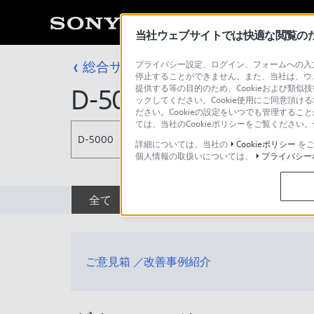
当社ウェブサイトでは快適な閲覧のため
総合サポート・お問い合わせ
プライバシー設定、ログイン、フォームへの入力
その他のポー
停止することができません。また、当社は、ウ
提供する等の目的のため、Cookieおよび類似
D-5000
ックしてください。Cookie使用にご同意頂ける
ださい。Cookieの設定をいつでも管理するこ
ては、当社のCookieポリシーをご覧くださ
D-5000
詳細については、当社の
Cookieポリシー
をご
個人情報の取扱いについては、
プライバシー
全て
ダウンロード
取扱説明書
ご意見箱 ／改善事例紹介