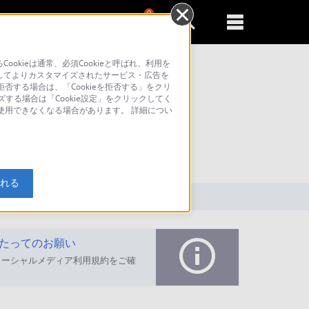
0
新規登録
るともっと便利に
kieは通常、必須Cookieと呼ばれ、利用を
してよりカスタマイズされたサービス・広告を
否する場合は、「Cookieを拒否する」をクリ
ズする場合は「Cookie設定」をクリックしてく
が使用できなくなる場合があります。 詳細につい
索
入れる
たってのお願い
ソーシャルメディア利用規約をご確