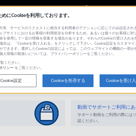
My Sonyに
サインイン
サインインす
にCookieを利用しております。
等、サービスのリクエストに相当する利用者のアクションに応じてのみ設定されるCoo
タブルミュージックプレーヤー
ェブサイトにおけるお客様の利用状況を分析するため、あるいは個々のお客様に対
技術を使用して一定の情報を収集する場合があります。それらのCookieの受け入れを拒
場合は、「Cookieを受け入れる」をクリックして下さい。Cookie設定をカスタマイ
とができます。選択したCookieの設定によっては、このウェブサイトの機能の一部
い。個人情報の取扱いについては、プライバシーポリシーをご覧ください。
検
覧ください。
ポリシー
をご覧ください。
Cookie設定
Cookieを拒否する
Cookieを受け
Q&A
動画でサポートご利用にあ
サポート動画をご利用の際には
認ください。