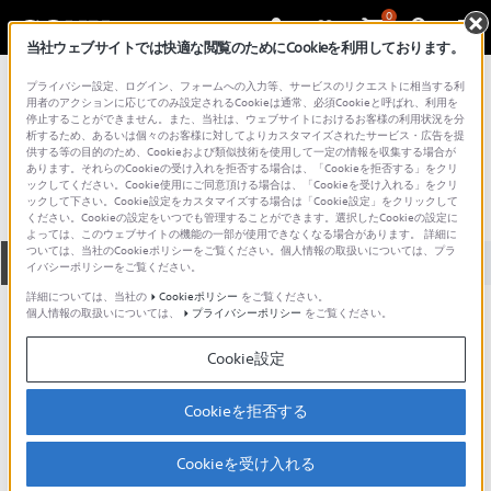
0
当社ウェブサイトでは快適な閲覧のためにCookieを利用しております。
総合サポート・お問い合わせ
プライバシー設定、ログイン、フォームへの入力等、サービスのリクエストに相当する利
その他のポータブルミュージックプレーヤー
用者のアクションに応じてのみ設定されるCookieは通常、必須Cookieと呼ばれ、利用を
停止することができません。また、当社は、ウェブサイトにおけるお客様の利用状況を分
D-66
析するため、あるいは個々のお客様に対してよりカスタマイズされたサービス・広告を提
供する等の目的のため、Cookieおよび類似技術を使用して一定の情報を収集する場合が
あります。それらのCookieの受け入れを拒否する場合は、「Cookieを拒否する」をクリ
ックしてください。Cookie使用にご同意頂ける場合は、「Cookieを受け入れる」をクリ
ックして下さい。Cookie設定をカスタマイズする場合は「Cookie設定」をクリックして
ください。Cookieの設定をいつでも管理することができます。選択したCookieの設定に
よっては、このウェブサイトの機能の一部が使用できなくなる場合があります。 詳細に
ついては、当社のCookieポリシーをご覧ください。個人情報の取扱いについては、プラ
全て
ダウンロード
取扱説明書
Q&A
イバシーポリシーをご覧ください。
詳細については、当社の
Cookieポリシー
をご覧ください。
個人情報の取扱いについては、
プライバシーポリシー
をご覧ください。
ご意見箱 ／改善事例紹介
Cookie設定
Cookieを拒否する
動画でサポートご利用にあたってのお願い
Cookieを受け入れる
サポート動画をご利用の際にはソーシャ